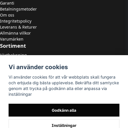
Garanti
Betalningsmetoder
Om oss
Integritetspolicy
Leverans & Returer
Allmänna villkor
Varumärken
Sortiment
Växtbelysning
LED Strålkastare
Vi använder cookies
LED Paneler
LED Highbay
Vi använder cookies för att vår webbplats skall fungera
LED Downlights
och erbjuda dig bästa upplevelse. Bekräfta ditt samtycke
LED Takarmaturer
genom att trycka på godkänn alla eller anpassa via
Tillbehör
inställningar
OUTLED
LED-lister
LED-ljuskällor
Godkänn alla
Utomhusbelysning
Inomhusbelysning
Inställningar