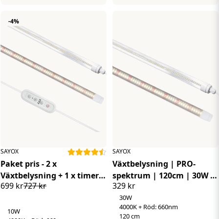
-4%
SAYOX
SAYOX
Paket pris - 2 x
Växtbelysning | PRO-
Växtbelysning + 1 x timer |
spektrum | 120cm | 30W |
699 kr
727 kr
329 kr
PRO-spektrum | 60cm |
Vitt ljus | IP65 | 660 Nm
30W
10W
4000K + Röd: 660nm
10W
120 cm