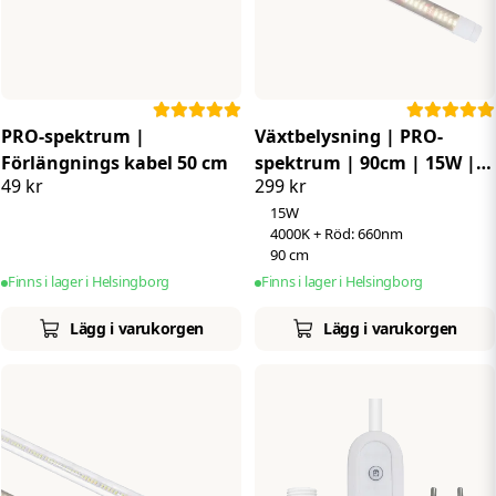
PRO-spektrum |
Växtbelysning | PRO-
Förlängnings kabel 50 cm
spektrum | 90cm | 15W |
49 kr
299 kr
Vitt ljus | IP65 | 660 Nm
15W
4000K + Röd: 660nm
90 cm
Finns i lager i Helsingborg
Finns i lager i Helsingborg
Lägg i varukorgen
Lägg i varukorgen