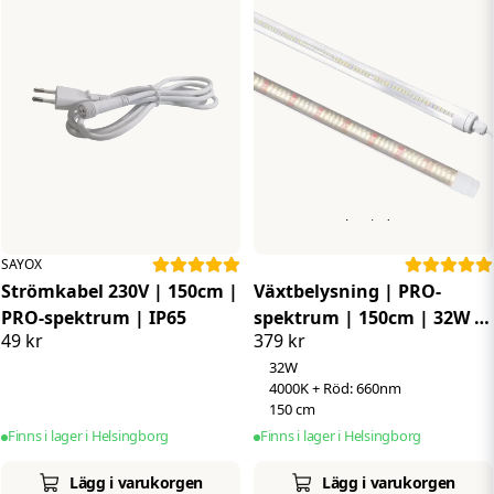
Köp mer - Betala mindre
SAYOX
Strömkabel 230V | 150cm |
Växtbelysning | PRO-
PRO-spektrum | IP65
spektrum | 150cm | 32W |
49 kr
379 kr
Vitt ljus | IP65 | 660 Nm
32W
4000K + Röd: 660nm
150 cm
Finns i lager i Helsingborg
Finns i lager i Helsingborg
Lägg i varukorgen
Lägg i varukorgen