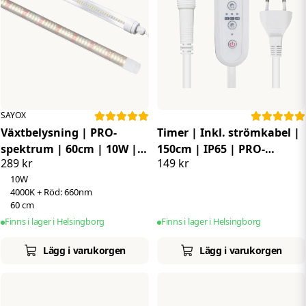
SAYOX
Växtbelysning | PRO-
Timer | Inkl. strömkabel |
spektrum | 60cm | 10W |
150cm | IP65 | PRO-
289 kr
149 kr
Vitt ljus | IP65 | 660 Nm
spektrum | 230V
10W
4000K + Röd: 660nm
60 cm
Finns i lager i Helsingborg
Finns i lager i Helsingborg
Lägg i varukorgen
Lägg i varukorgen