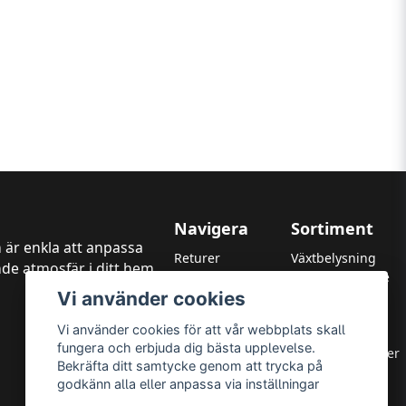
Navigera
Sortiment
 är enkla att anpassa
Returer
Växtbelysning
de atmosfär i ditt hem,
Kundtjänst
LED Strålkastare
Vi använder cookies
Garanti
LED Paneler
Betalningsmetoder
LED Highbay
Vi använder cookies för att vår webbplats skall
Om oss
LED Downlights
fungera och erbjuda dig bästa upplevelse.
Integritetspolicy
LED Takarmaturer
Bekräfta ditt samtycke genom att trycka på
Leverans & Returer
Tillbehör
godkänn alla eller anpassa via inställningar
Allmänna villkor
OUTLED