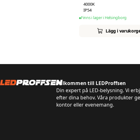
4000K
IP54
Finns i lager i Helsingborg
Lägg i varukorg
Välkommen till LEDProffsen
Din expert på LED-belysning. Vi erb
efter dina behov. Våra produkter g
kontor eller evenemang.