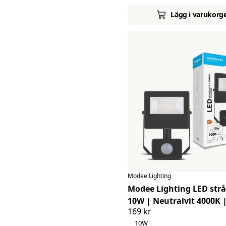
säkerhetsbelysning.
Behöver du några tips eller råd från Proffs?
Lägg i varukorg
Kontakta oss gärna i chatten eller ring till oss så hjälper vi
Modee Lighting
Modee Lighting LED strå
10W | Neutralvit 4000K | IP54 | +
169 kr
sensor
10W