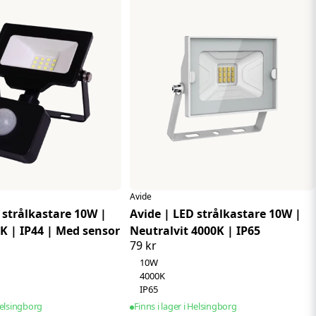
kastaren automatiskt och ger tillfällig belysning för
Avide
 strålkastare 10W |
Avide | LED strålkastare 10W |
0K | IP44 | Med sensor
Neutralvit 4000K | IP65
79 kr
10W
omhusutrymmen där du vill skapa en inbjudande känsla.
4000K
IP65
rp belysning, som parkeringsplatser, industriområden och
 Helsingborg
Finns i lager i Helsingborg