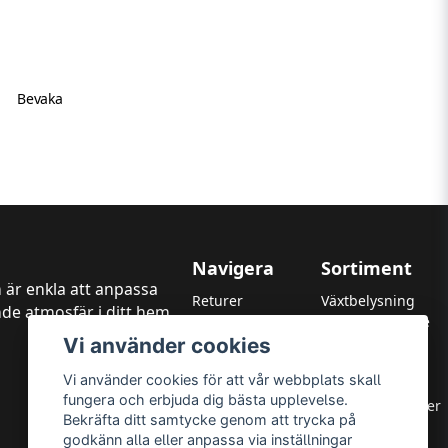
Bevaka
Navigera
Sortiment
 är enkla att anpassa
Returer
Växtbelysning
de atmosfär i ditt hem,
Kundtjänst
LED Strålkastare
Vi använder cookies
Garanti
LED Paneler
Betalningsmetoder
LED Highbay
Vi använder cookies för att vår webbplats skall
Om oss
LED Downlights
fungera och erbjuda dig bästa upplevelse.
Integritetspolicy
LED Takarmaturer
Bekräfta ditt samtycke genom att trycka på
Leverans & Returer
Tillbehör
godkänn alla eller anpassa via inställningar
Allmänna villkor
OUTLED