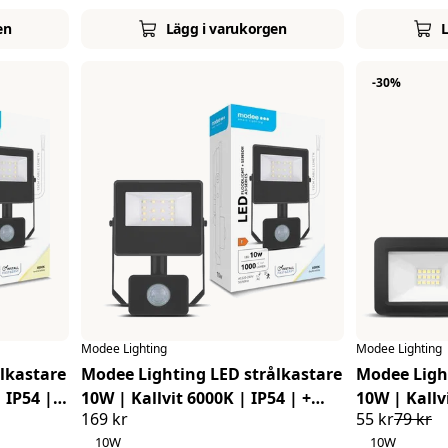
en
Lägg i varukorgen
 dig med LED-strålkastare – Vi står redo att assistera!
-30%
Modee Lighting
Modee Lighting
lkastare
Modee Lighting LED strålkastare
Modee Ligh
10W | Kallvit 6000K | IP54 | +
10W | Kallv
169 kr
55 kr
79 kr
sensor
10W
10W