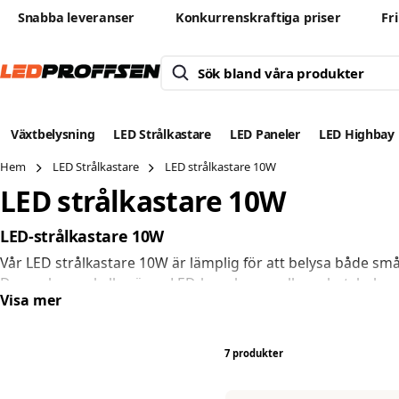
Snabba leveranser
Konkurrenskraftiga priser
Fr
Växtbelysning
LED Strålkastare
LED Paneler
LED Highbay
Hem
LED Strålkastare
LED strålkastare 10W
LED strålkastare 10W
LED-strålkastare 10W
Vår LED strålkastare 10W är lämplig för att belysa både sm
Denna lampa kallas även LED-bygglampa eller arbetsbelysni
Visa mer
förbrukar mindre ström och nästan ingen energi går förlora
Användningsområden för LED-strålkastare 10W
LED-strålkastare med lägre watt i din privata trädgård. Des
7 produkter
vintermånaderna är det viktigt med generös belysning för at
Den förbättrade belysningen ökar också säkerheten på den u