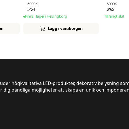
6000K
6000K
IP54
IP65
Finns i lager i Helsingborg
Tillfälligt slut
en
Lägg i varukorgen
juder högkvalitativa LED-produkter, dekorativ belysning som
er dig oändliga möjligheter att skapa en unik och imponeran