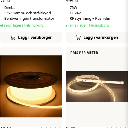
70 kr
399 kr
230V
Dimbar
75W
IP67 Damm- och strålskydd
DC24V
Behöver ingen transformator
RF styrnning + Push-dim
Finns i lager i Helsingborg
Finns i lager i Helsingborg
Lägg i varukorgen
Lägg i varukorgen
PRIS PER METER