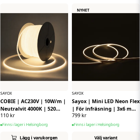
NYHET
SAYOX
SAYOX
COBIE | AC230V | 10W/m |
Sayox | Mini LED Neon Flex
Neutralvit 4000K | 520
| För infräsning | 3x6 mm
110 kr
799 kr
LED's /m | IP65
| 24V | IP67 | 4,8W/m | 5
meter
Finns i lager i Helsingborg
Finns i lager i Helsingborg
Lägg i varukorgen
Välj variant