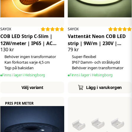
SAYOX
SAYOX
COB LED Strip C-Slim |
Vattentät Neon COB LED
12W/meter | IP65 | AC
strip | 9W/m | 230V |
130 kr
79 kr
230V | Dimbar
4000K | Dimbar | Super-
Behöver ingen transformator
Super-flexibel
flex
Kan förkortas varje 4,5 cm
IP67 Damm- och strålskydd
Tejp på baksidan
Behöver ingen transformator
Finns i lager i Helsingborg
Finns i lager i Helsingborg
Välj variant
Lägg i varukorgen
PRIS PER METER