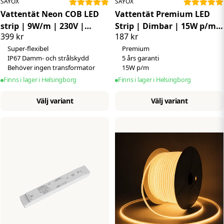
SAYOX
SAYOX
Vattentät Neon COB LED
Vattentät Premium LED
strip | 9W/m | 230V |
Strip | Dimbar | 15W p/m |
399 kr
187 kr
2700K | Dimbar | Super-
230V | IP67 | Flexibel
Super-flexibel
Premium
flex
IP67 Damm- och strålskydd
5 års garanti
Behöver ingen transformator
15W p/m
Finns i lager i Helsingborg
Finns i lager i Helsingborg
Välj variant
Välj variant