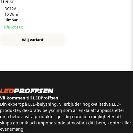
169 kr
| 5 meter | Premium
DC12V
10 W/m
Dimbar
Tillfälligt slut
Välj variant
Välkommen till LEDProffsen
Din expert på LED-belysning. Vi erbjuder högkvalitativa LED-
produkter, dekorativ belysning som är enkla att anpassa efter
dina behov. Våra produkter ger dig oändliga möjligheter att
skapa en unik och imponerande atmosfär i ditt hem, kontor eller
evenemang.