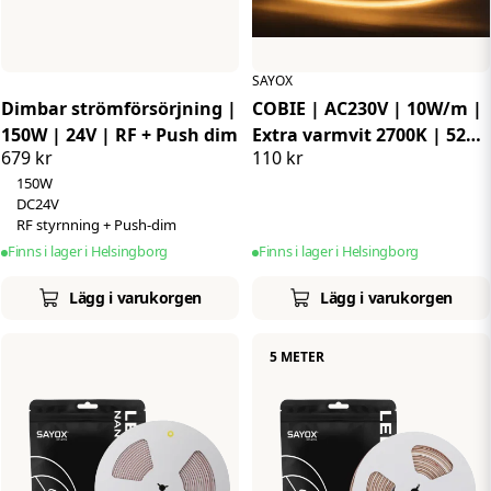
SAYOX
Dimbar strömförsörjning |
COBIE | AC230V | 10W/m |
150W | 24V | RF + Push dim
Extra varmvit 2700K | 520
679 kr
110 kr
LED's /m | IP65
150W
DC24V
RF styrnning + Push-dim
Finns i lager i Helsingborg
Finns i lager i Helsingborg
Lägg i varukorgen
Lägg i varukorgen
5 METER