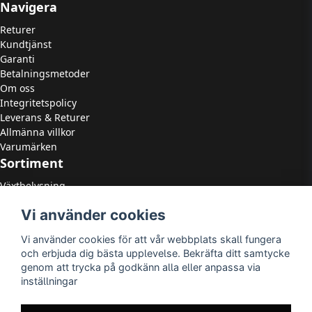
Navigera
Returer
Kundtjänst
Garanti
Betalningsmetoder
Om oss
Integritetspolicy
Leverans & Returer
Allmänna villkor
Varumärken
Sortiment
Växtbelysning
LED Strålkastare
Vi använder cookies
LED Paneler
LED Highbay
Vi använder cookies för att vår webbplats skall fungera
LED Downlights
och erbjuda dig bästa upplevelse. Bekräfta ditt samtycke
LED Takarmaturer
genom att trycka på godkänn alla eller anpassa via
Tillbehör
inställningar
OUTLED
LED-lister