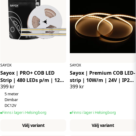
SAYOX
SAYOX
Sayox | PRO+ COB LED
Sayox | Premium COB LED-
Strip | 480 LEDs p/m | 12V
strip | 10W/m | 24V | IP20
399 kr
399 kr
| IP67 | 11.2W p/m
| Dimbar | 480 lysdioder
5 meter
p/m | 5 meter
Dimbar
DC12V
Finns i lager i Helsingborg
Finns i lager i Helsingborg
Välj variant
Välj variant