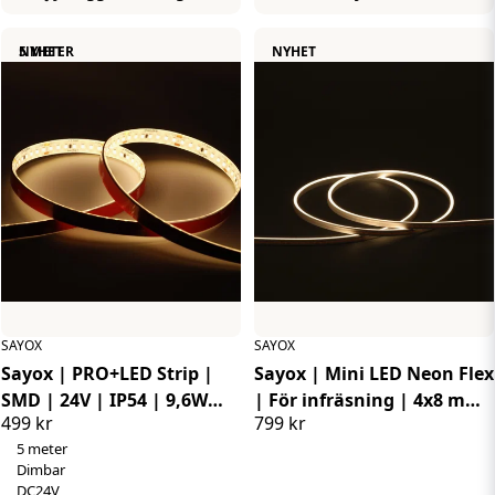
NYHET
5 METER
NYHET
SAYOX
SAYOX
Sayox | PRO+LED Strip |
Sayox | Mini LED Neon Flex
SMD | 24V | IP54 | 9,6W
| För infräsning | 4x8 mm
499 kr
799 kr
p/m | 5 meter
| 24V | IP67 | 10W/m | 5
5 meter
meter
Dimbar
DC24V