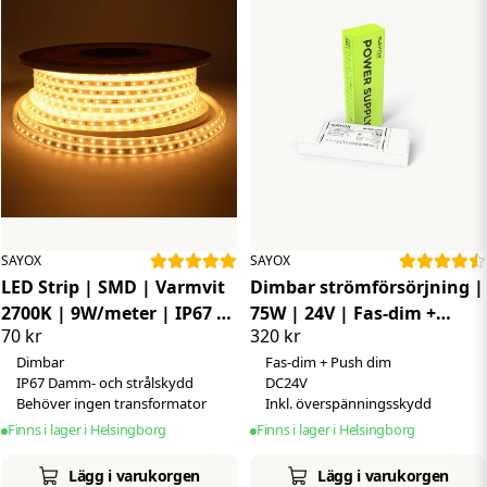
SAYOX
SAYOX
LED Strip | SMD | Varmvit
Dimbar strömförsörjning |
2700K | 9W/meter | IP67 |
75W | 24V | Fas-dim +
70 kr
320 kr
230V
Push-dim
Dimbar
Fas-dim + Push dim
IP67 Damm- och strålskydd
DC24V
Behöver ingen transformator
Inkl. överspänningsskydd
Finns i lager i Helsingborg
Finns i lager i Helsingborg
Lägg i varukorgen
Lägg i varukorgen