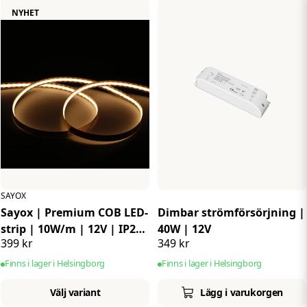
NYHET
SAYOX
Sayox | Premium COB LED-
Dimbar strömförsörjning |
strip | 10W/m | 12V | IP20
40W | 12V
399 kr
349 kr
| Dimbar | 480 lysdioder
p/m | 5 meter
Finns i lager i Helsingborg
Finns i lager i Helsingborg
Välj variant
Lägg i varukorgen