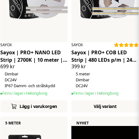
SAYOX
SAYOX
Sayox | PRO+ NANO LED
Sayox | PRO+ COB LED
Strip | 2700K | 10 meter |
Strip | 480 LEDs p/m | 24V
699 kr
399 kr
210 LEDs p/m | 24V | IP67 |
| IP67 | 11.2W p/m
Dimbar
5 meter
10W p/m
DC24V
Dimbar
IP67 Damm- och strålskydd
DC24V
Finns i lager i Helsingborg
Finns i lager i Helsingborg
Lägg i varukorgen
Välj variant
5 METER
NYHET