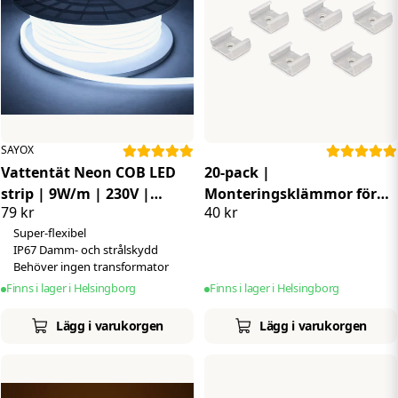
SAYOX
Vattentät Neon COB LED
20-pack |
strip | 9W/m | 230V |
Monteringsklämmor för
79 kr
40 kr
6000K | Dimbar | Super-
LED-strip SMD
Super-flexibel
flex
IP67 Damm- och strålskydd
Behöver ingen transformator
Finns i lager i Helsingborg
Finns i lager i Helsingborg
Lägg i varukorgen
Lägg i varukorgen