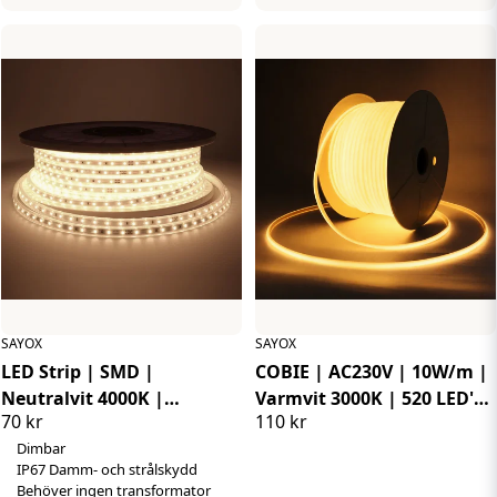
SAYOX
SAYOX
LED Strip | SMD |
COBIE | AC230V | 10W/m |
Neutralvit 4000K |
Varmvit 3000K | 520 LED's
70 kr
110 kr
9W/meter | IP67 | 230V
/m | IP65
Dimbar
IP67 Damm- och strålskydd
Behöver ingen transformator