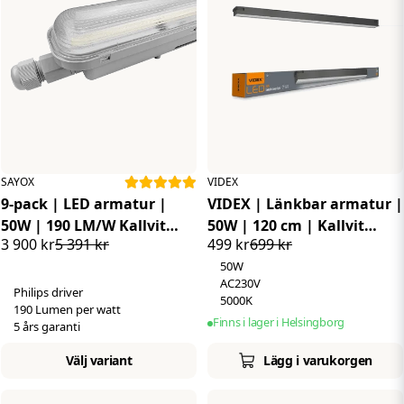
SAYOX
VIDEX
9-pack | LED armatur |
VIDEX | Länkbar armatur |
50W | 190 LM/W Kallvit
50W | 120 cm | Kallvit
3 900 kr
5 391 kr
499 kr
699 kr
6000K | Philips drivdon
5000K
50W
AC230V
Philips driver
5000K
190 Lumen per watt
Finns i lager i Helsingborg
5 års garanti
Välj variant
Lägg i varukorgen