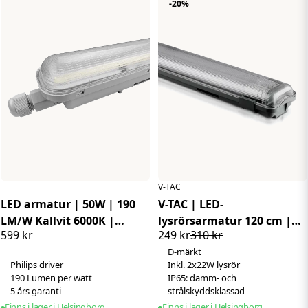
-20%
V-TAC
LED armatur | 50W | 190
V-TAC | LED-
LM/W Kallvit 6000K |
lysrörsarmatur 120 cm |
599 kr
249 kr
310 kr
Philips drivdon
2x18W | Neutralvit 4000K |
D-märkt
IP65 | Inkl. lysrör
Philips driver
Inkl. 2x22W lysrör
190 Lumen per watt
IP65: damm- och
5 års garanti
strålskyddsklassad
Finns i lager i Helsingborg
Finns i lager i Helsingborg