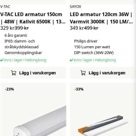
V-TAC
SAYOX
V-TAC LED armatur 150cm
LED armatur 120cm 36W |
| 48W | Kallvit 6500K | 135
Varmvit 3000K | 150 LM/W
329 kr
399 kr
349 kr
499 kr
LM/W | IP65
| IP65 | Philips driver
6 års garanti
IP65: damm- och
Philips driver
strålskyddsklassad
150 Lumen per watt
Genomkopplingsbar
DIP-switch (36W-20W)
Finns i lager i Helsingborg
Finns i lager i Helsingborg
Lägg i varukorgen
Lägg i varukorgen
-23%
-33%