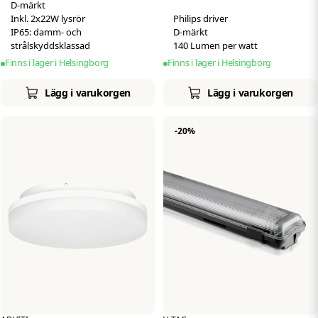
D-märkt
IP65 | Inkl. lysrör
Driver
Inkl. 2x22W lysrör
Philips driver
IP65: damm- och
D-märkt
strålskyddsklassad
140 Lumen per watt
Finns i lager i Helsingborg
Finns i lager i Helsingborg
Lägg i varukorgen
Lägg i varukorgen
-20%