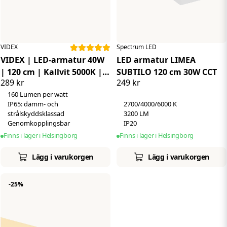
VIDEX
Spectrum LED
VIDEX | LED-armatur 40W
LED armatur LIMEA
| 120 cm | Kallvit 5000K |
SUBTILO 120 cm 30W CCT
289 kr
249 kr
160LM/W | IP65
160 Lumen per watt
IP65: damm- och
2700/4000/6000 K
strålskyddsklassad
3200 LM
Genomkopplingsbar
IP20
Finns i lager i Helsingborg
Finns i lager i Helsingborg
Lägg i varukorgen
Lägg i varukorgen
-25%