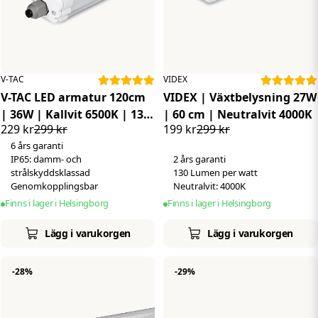
V-TAC
VIDEX
V-TAC LED armatur 120cm
VIDEX | Växtbelysning 27W
| 36W | Kallvit 6500K | 135
| 60 cm | Neutralvit 4000K
229 kr
299 kr
199 kr
299 kr
LM/W | IP65
6 års garanti
IP65: damm- och
2 års garanti
strålskyddsklassad
130 Lumen per watt
Genomkopplingsbar
Neutralvit: 4000K
Finns i lager i Helsingborg
Finns i lager i Helsingborg
Lägg i varukorgen
Lägg i varukorgen
-28%
-29%