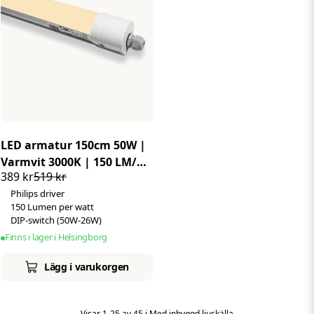
LED armatur 150cm 50W |
Varmvit 3000K | 150 LM/W
389 kr
519 kr
| IP65 | Philips driver
Philips driver
150 Lumen per watt
DIP-switch (50W-26W)
Finns i lager i Helsingborg
Lägg i varukorgen
Visar 1-25 av 45 i Med inbyggd ljuskälla