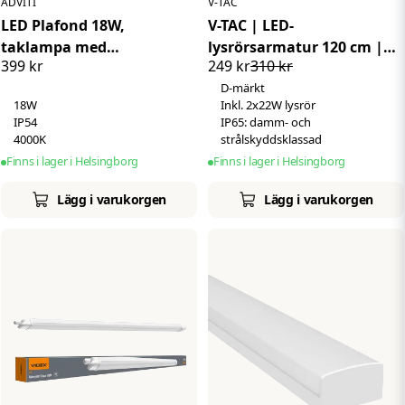
ADVITI
V-TAC
LED Plafond 18W,
V-TAC | LED-
taklampa med
lysrörsarmatur 120 cm |
399 kr
249 kr
310 kr
mikrovågsrörelsesensor,
2x18W | Kallvit 6400K |
D-märkt
IP54, 4000K
IP65 | Inkl. lysrör
18W
Inkl. 2x22W lysrör
IP54
IP65: damm- och
4000K
strålskyddsklassad
Finns i lager i Helsingborg
Finns i lager i Helsingborg
Lägg i varukorgen
Lägg i varukorgen