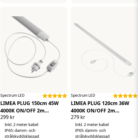
Spectrum LED
Spectrum LED
LIMEA PLUG 150cm 45W
LIMEA PLUG 120cm 36W
4000K ON/OFF 2m
4000K ON/OFF 2m
299 kr
279 kr
stickpropp och brytare
stickpropp och brytare
Inkl. 2 meter kabel
Inkl. 2 meter kabel
IP65: damm- och
IP65: damm- och
strålskyddsklassad
strålskyddsklassad