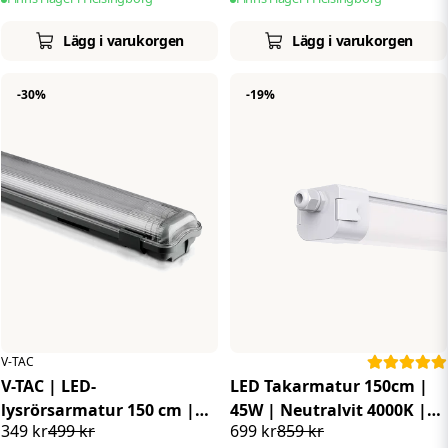
Lägg i varukorgen
Lägg i varukorgen
-30%
-19%
V-TAC
V-TAC | LED-
LED Takarmatur 150cm |
lysrörsarmatur 150 cm |
45W | Neutralvit 4000K |
349 kr
499 kr
699 kr
859 kr
2x22W | Neutralvit 4000K |
IP65 | D-märkt | Philips