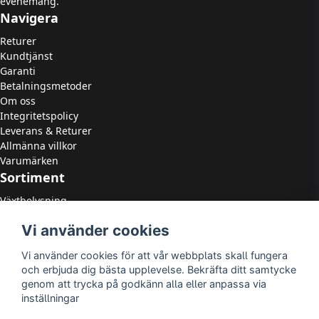
evenemang.
Navigera
Returer
Kundtjänst
Garanti
Betalningsmetoder
Om oss
Integritetspolicy
Leverans & Returer
Allmänna villkor
Varumärken
Sortiment
Växtbelysning
LED Strålkastare
Vi använder cookies
LED Paneler
LED Highbay
Vi använder cookies för att vår webbplats skall fungera
LED Downlights
och erbjuda dig bästa upplevelse. Bekräfta ditt samtycke
LED Takarmaturer
genom att trycka på godkänn alla eller anpassa via
Tillbehör
inställningar
OUTLED