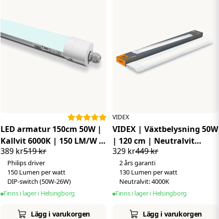
VIDEX
LED armatur 150cm 50W |
VIDEX | Växtbelysning 50W
Kallvit 6000K | 150 LM/W |
| 120 cm | Neutralvit
389 kr
519 kr
329 kr
449 kr
IP65 | Philips driver
4000K
Philips driver
2 års garanti
150 Lumen per watt
130 Lumen per watt
DIP-switch (50W-26W)
Neutralvit: 4000K
Finns i lager i Helsingborg
Finns i lager i Helsingborg
Lägg i varukorgen
Lägg i varukorgen