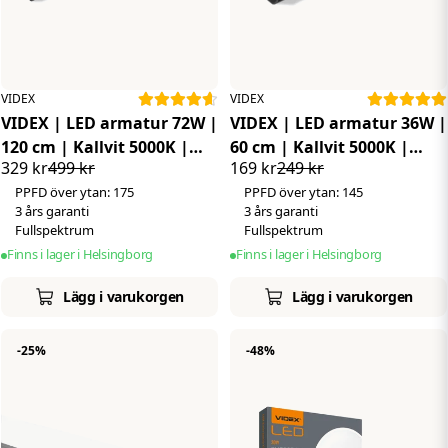
VIDEX
VIDEX
VIDEX | LED armatur 72W |
VIDEX | LED armatur 36W |
120 cm | Kallvit 5000K |
60 cm | Kallvit 5000K |
329 kr
499 kr
169 kr
249 kr
8000 LM
4000 LM
PPFD över ytan: 175
PPFD över ytan: 145
3 års garanti
3 års garanti
Fullspektrum
Fullspektrum
Finns i lager i Helsingborg
Finns i lager i Helsingborg
Lägg i varukorgen
Lägg i varukorgen
-25%
-48%