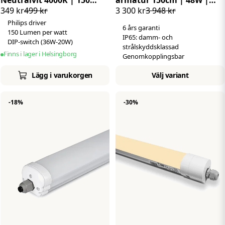
Neutralvit 4000K | 150
armatur 150cm | 48W |
349 kr
499 kr
3 300 kr
3 948 kr
LM/W | IP65 | Philips
Kallvit 6500K | 135 LM/W |
Philips driver
driver
IP65
6 års garanti
150 Lumen per watt
IP65: damm- och
DIP-switch (36W-20W)
strålskyddsklassad
Finns i lager i Helsingborg
Genomkopplingsbar
Lägg i varukorgen
Välj variant
-18%
-30%