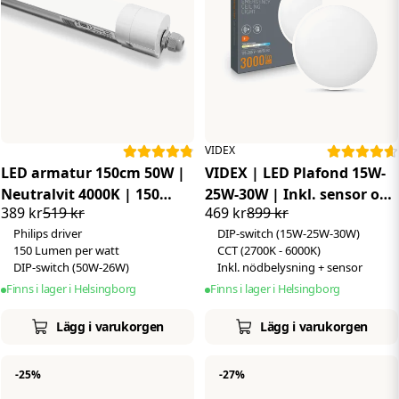
VIDEX
LED armatur 150cm 50W |
VIDEX | LED Plafond 15W-
Neutralvit 4000K | 150
25W-30W | Inkl. sensor och
389 kr
519 kr
469 kr
899 kr
LM/W | IP65 | Philips
nödbelysning | CCT | IP44
Philips driver
DIP-switch (15W-25W-30W)
driver
150 Lumen per watt
CCT (2700K - 6000K)
DIP-switch (50W-26W)
Inkl. nödbelysning + sensor
Finns i lager i Helsingborg
Finns i lager i Helsingborg
Lägg i varukorgen
Lägg i varukorgen
-25%
-27%