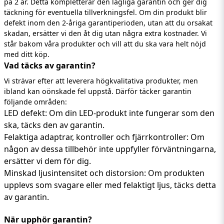
på 2 år. Detta kompletterar den lagliga garantin och ger dig
täckning för eventuella tillverkningsfel. Om din produkt blir
defekt inom den 2-åriga garantiperioden, utan att du orsakat
skadan, ersätter vi den åt dig utan några extra kostnader. Vi
står bakom våra produkter och vill att du ska vara helt nöjd
med ditt köp.
Vad täcks av garantin?
Vi strävar efter att leverera högkvalitativa produkter, men
ibland kan oönskade fel uppstå. Därför täcker garantin
följande områden:
LED defekt: Om din LED-produkt inte fungerar som den
ska, täcks den av garantin.
Felaktiga adaptrar, kontroller och fjärrkontroller: Om
någon av dessa tillbehör inte uppfyller förväntningarna,
ersätter vi dem för dig.
Minskad ljusintensitet och distorsion: Om produkten
upplevs som svagare eller med felaktigt ljus, täcks detta
av garantin.
När upphör garantin?