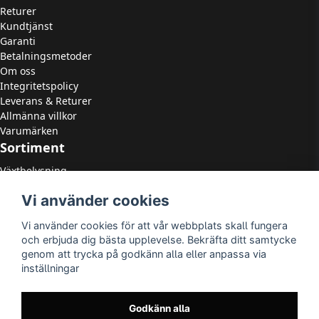
Returer
Kundtjänst
Garanti
Betalningsmetoder
Om oss
Integritetspolicy
Leverans & Returer
Allmänna villkor
Varumärken
Sortiment
Växtbelysning
LED Strålkastare
Vi använder cookies
LED Paneler
LED Highbay
Vi använder cookies för att vår webbplats skall fungera
LED Downlights
och erbjuda dig bästa upplevelse. Bekräfta ditt samtycke
LED Takarmaturer
genom att trycka på godkänn alla eller anpassa via
Tillbehör
inställningar
OUTLED
LED-lister
LED-ljuskällor
Godkänn alla