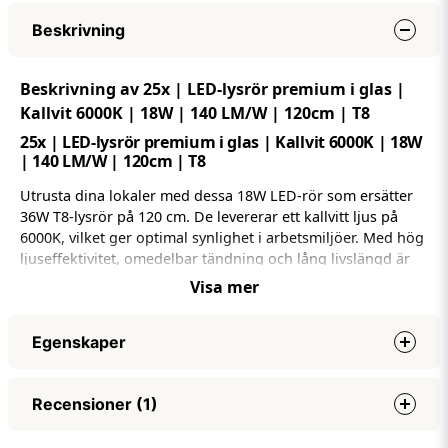
Beskrivning
Beskrivning av 25x | LED-lysrör premium i glas |
Kallvit 6000K | 18W | 140 LM/W | 120cm | T8
25x | LED-lysrör premium i glas | Kallvit 6000K | 18W
| 140 LM/W | 120cm | T8
Utrusta dina lokaler med dessa 18W LED-rör som ersätter
36W T8-lysrör på 120 cm. De levererar ett kallvitt ljus på
6000K, vilket ger optimal synlighet i arbetsmiljöer. Med hög
ljuseffektivitet, omedelbar tändning och lång livslängd är
de ett pålitligt val för industri, kontor och verkstäder.
Visa mer
Egenskaper
Effekt
18W
Recensioner (1)
Ljuseffekt (lumen)
2520 LM
Lumen per watt
140 LM/W