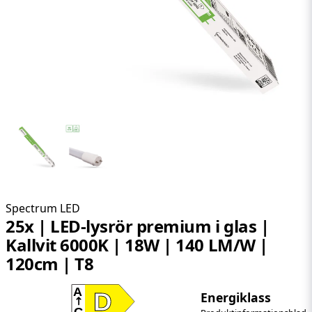
Spectrum LED
25x | LED-lysrör premium i glas |
Kallvit 6000K | 18W | 140 LM/W |
120cm | T8
A
D
Energiklass
G