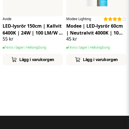
Avide
Modee Lighting
LED-lysrör 150cm | Kallvit
Modee | LED-lysrör 60cm
6400K | 24W | 100 LM/W |
| Neutralvit 4000K | 10W
55 kr
45 kr
T8
| 120 LM/W | Glas
Finns i lager i Helsingborg
Finns i lager i Helsingborg
Lägg i varukorgen
Lägg i varukorgen