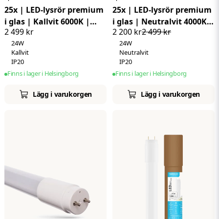
25x | LED-lysrör premium
25x | LED-lysrör premium
i glas | Kallvit 6000K |
i glas | Neutralvit 4000K |
2 499 kr
2 200 kr
2 499 kr
24W | 140 LM/W | 150cm |
24W | 140 LM/W | 150cm |
24W
24W
T8
T8
Kallvit
Neutralvit
IP20
IP20
Finns i lager i Helsingborg
Finns i lager i Helsingborg
Lägg i varukorgen
Lägg i varukorgen