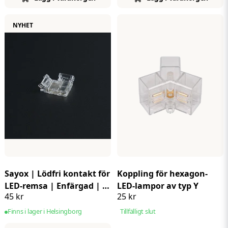
NYHET
Sayox | Lödfri kontakt för
Koppling för hexagon-
LED-remsa | Enfärgad | 8
LED-lampor av typ Y
45 kr
25 kr
mm | L-formad hörn |
IP20 | 4-pack
Finns i lager i Helsingborg
Tillfälligt slut