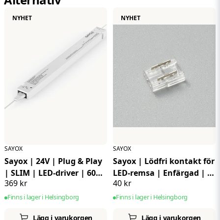
Uppladdningsbar
Nej
NYHET
NYHET
Diameter
26,2 mm
SAYOX
SAYOX
Sayox | 24V | Plug & Play
Sayox | Lödfri kontakt för
| SLIM | LED-driver | 60W
LED-remsa | Enfärgad | 8
369 kr
40 kr
| Med 1,5 meter
mm | Strip-to-Strip | IP20
strömkabel | IP20
| 4-pack
Finns i lager i Helsingborg
Finns i lager i Helsingborg
Lägg i varukorgen
Lägg i varukorgen