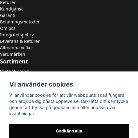
Returer
Kundtjänst
Garanti
Betalningsmetoder
Om oss
Integritetspolicy
Leverans & Returer
Allmänna villkor
Varumärken
Sortiment
Växtbelysning
LED Strålkastare
Vi använder cookies
LED Paneler
LED Highbay
Vi använder cookies för att vår webbplats skall fungera
LED Downlights
och erbjuda dig bästa upplevelse. Bekräfta ditt samtycke
LED Takarmaturer
genom att trycka på godkänn alla eller anpassa via
Tillbehör
inställningar
OUTLED
LED-lister
LED-ljuskällor
Godkänn alla
Utomhusbelysning