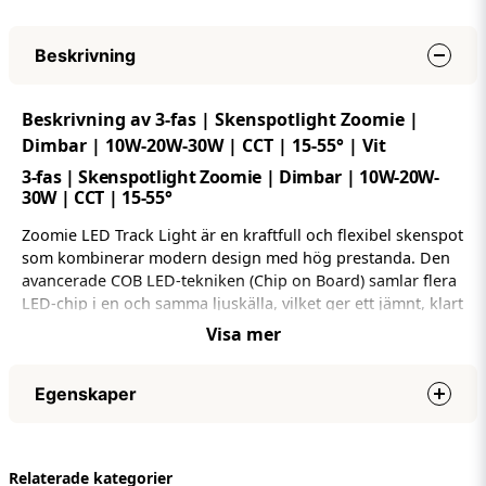
Beskrivning
Beskrivning av 3-fas | Skenspotlight Zoomie |
Dimbar | 10W-20W-30W | CCT | 15-55° | Vit
3-fas | Skenspotlight Zoomie | Dimbar | 10W-20W-
30W | CCT | 15-55°
Zoomie LED Track Light är en kraftfull och flexibel skenspot
som kombinerar modern design med hög prestanda. Den
avancerade COB LED-tekniken (Chip on Board) samlar flera
LED-chip i en och samma ljuskälla, vilket ger ett jämnt, klart
ljus med utmärkt färgåtergivning och hög ljusstyrka.
Visa mer
Med sitt kompakta format på Φ85*170 mm smälter
armaturen enkelt in i alla typer av miljöer. Tack vare flera
Egenskaper
justerbara inställningar kan belysningen skräddarsys exakt
efter behov. Den inbyggda flimmerfria drivern med CRI >90
Effekt
10W-20W-30W
säkerställer stabilt och behagligt ljus där färger återges
Nätspänning (volt)
AC220-230V
Relaterade kategorier
naturligt – idealiskt för butiker, showrooms, gallerier och