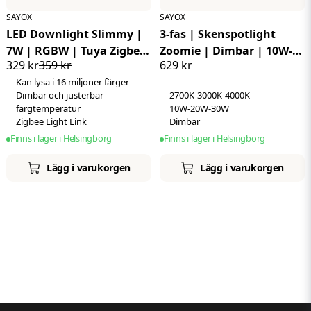
SAYOX
SAYOX
Utformad för flexibla 3-fas skensystem
LED Downlight Slimmy |
3-fas | Skenspotlight
7W | RGBW | Tuya Zigbee
Zoomie | Dimbar | 10W-
Passar till standard 3-fas (4 ledare) skenor, samt Global
329 kr
359 kr
629 kr
| IP65 | Vit
20W-30W | CCT | 15-55°
skenor och IKEA Skeninge
.
Kan lysa i 16 miljoner färger
Sayox - 5 års garanti
Dimbar och justerbar
2700K-3000K-4000K
färgtemperatur
10W-20W-30W
Som både tillverkare och leverantör av Downlights kan vi
Zigbee Light Link
Dimbar
erbjuda konkurrenskraftiga priser, bra garantivillkor och
Finns i lager i Helsingborg
Finns i lager i Helsingborg
hög kvalitet på våra produkter. Vi står för kvalitet och
trygghet – med 5 års garanti på våra produkter ersätts
Lägg i varukorgen
Lägg i varukorgen
eventuella defekter kostnadsfritt under garantitiden.