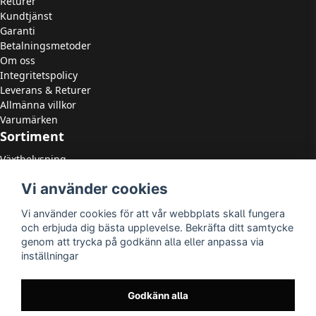
Returer
Kundtjänst
Garanti
Betalningsmetoder
Om oss
Integritetspolicy
Leverans & Returer
Allmänna villkor
Varumärken
Sortiment
Växtbelysning
LED Strålkastare
Vi använder cookies
LED Paneler
LED Highbay
Vi använder cookies för att vår webbplats skall fungera
LED Downlights
och erbjuda dig bästa upplevelse. Bekräfta ditt samtycke
LED Takarmaturer
genom att trycka på godkänn alla eller anpassa via
Tillbehör
inställningar
OUTLED
LED-lister
LED-ljuskällor
Godkänn alla
Utomhusbelysning