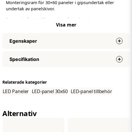
Monteringsram för 30×60 paneler i gipsundertak eller
undertak av panelskivor.
Passar de flesta LED-paneler på marknaden
Visa mer
Egenskaper
Djup
50 mm
Specifikation
Bredd
300 mm
Höjd
600 mm
Specifikationer
IP-klass
IP20
Relaterade kategorier
Djup
50 mm
LED Paneler
LED-panel 30x60
LED-panel tillbehör
Bredd
300 mm
Höjd
600 mm
IP-klass
IP20
Alternativ