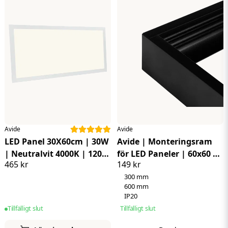
Avide
Avide
LED Panel 30X60cm | 30W
Avide | Monteringsram
| Neutralvit 4000K | 120
för LED Paneler | 60x60 |
465 kr
149 kr
lm/W | UGR<19 | IP44
Svart
300 mm
600 mm
IP20
Tillfälligt slut
Tillfälligt slut