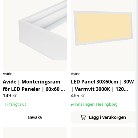
Avide
Avide
Avide | Monteringsram
LED Panel 30X60cm | 30W
för LED Paneler | 60x60 |
| Varmvit 3000K | 120
149 kr
465 kr
Vit
lm/W | UGR<19 | IP44
Tillfälligt slut
Finns i lager i Helsingborg
Bevaka
Lägg i varukorgen