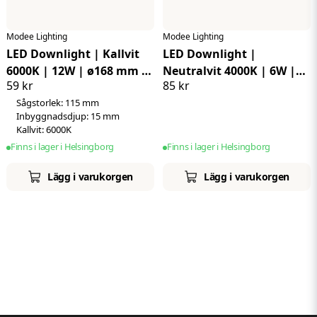
Modee Lighting
Modee Lighting
LED Downlight | Kallvit
LED Downlight |
6000K | 12W | ø168 mm |
Neutralvit 4000K | 6W |
59 kr
85 kr
Rund | Infälld
ø116 mm | Rund |
Sågstorlek: 115 mm
Utanpåliggande
Inbyggnadsdjup: 15 mm
Kallvit: 6000K
Finns i lager i Helsingborg
Finns i lager i Helsingborg
Lägg i varukorgen
Lägg i varukorgen