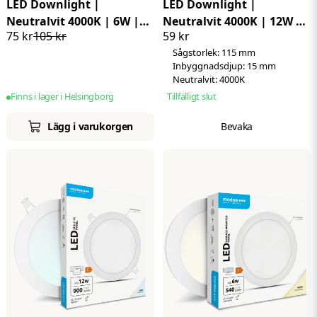
LED Downlight |
LED Downlight |
Neutralvit 4000K | 6W |
Neutralvit 4000K | 12W |
75 kr
105 kr
59 kr
ø119 mm | Rund | Infälld
ø168 mm | Rund | Infälld
Sågstorlek: 115 mm
Inbyggnadsdjup: 15 mm
Neutralvit: 4000K
Finns i lager i Helsingborg
Tillfälligt slut
Lägg i varukorgen
Bevaka