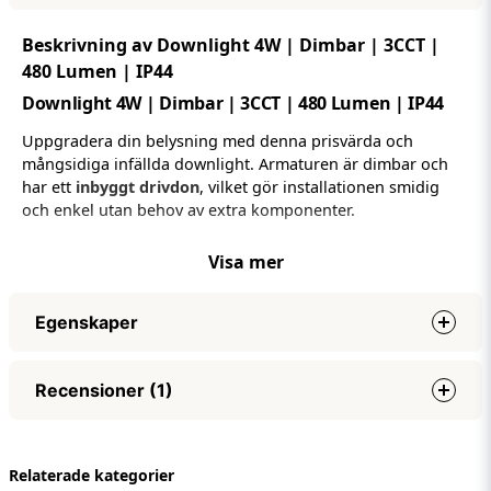
Beskrivning av Downlight 4W | Dimbar | 3CCT |
480 Lumen | IP44
Downlight 4W | Dimbar | 3CCT | 480 Lumen | IP44
Uppgradera din belysning med denna prisvärda och
mångsidiga infällda downlight. Armaturen är dimbar och
har ett
inbyggt drivdon
, vilket gör installationen smidig
och enkel utan behov av extra komponenter.
Med tre valbara färgtemperaturer (3000K, 4000K och 6000K)
Visa mer
kan du skapa rätt stämning för varje tillfälle. Den stilrena
designen smälter diskret in i taket och passar i alla typer av
rum, från vardagsrum och kök till kontorsmiljöer.
Egenskaper
Med IP44-klassning är armaturen skyddad mot fukt och
Spänning
AC220-230V
passar därför utmärkt både i torra rum och i utrymmen
Recensioner (1)
som badrum eller kök. Den stilrena designen smälter
Effekt
4W
diskret in i taket och kompletterar alla typer av inredning.
Ljuseffekt (lumen)
480 LM
Lena Margareta
Lumen per watt
110 LM/W
Relaterade kategorier
för 3 månader sedan