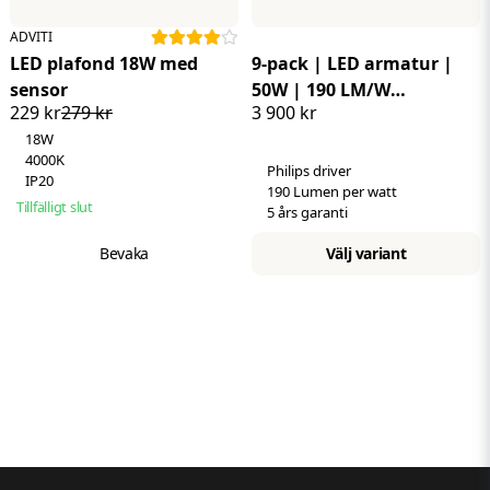
ADVITI
LED plafond 18W med
9-pack | LED armatur |
sensor
50W | 190 LM/W
229 kr
279 kr
3 900 kr
Neutralvit 4000K | Philips
18W
drivdon
4000K
Philips driver
IP20
190 Lumen per watt
Tillfälligt slut
5 års garanti
Bevaka
Välj variant