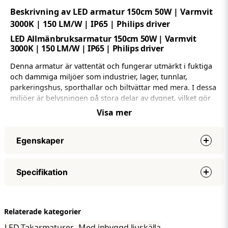
Beskrivning av LED armatur 150cm 50W | Varmvit
3000K | 150 LM/W | IP65 | Philips driver
LED Allmänbruksarmatur 150cm 50W | Varmvit
3000K | 150 LM/W | IP65 | Philips driver
Denna armatur är vattentät och fungerar utmärkt i fuktiga
och dammiga miljöer som industrier, lager, tunnlar,
parkeringshus, sporthallar och biltvättar med mera. I dessa
miljöer är belysningen på stora delar av dygnet, vilket gör
att energiförbrukningen ofta är hög.
Visa mer
Med dessa vattentäta LED-armaturer, som har en
imponerande effektivitet på 150 lm/W, kan du enkelt ersätta
Egenskaper
energikrävande lysrörsarmaturer och därmed spara både
energi och underhållskostnader.
Effekt
4 in 1 : 50W, 42W 34W och 26W
Specifikation
Plug & play installation
Ljuseffekt (lumen)
7500 LM
Lumen per watt
150 LM/W
Armaturen är enkel att installera tack vare dess plug & play-
Specifikationer
design, som inte kräver några verktyg.
Du kan seriekoppla
Effektfaktor
0,90
Relaterade kategorier
Effekt
4 in 1 : 50W, 42W 34W och 26W
Max 20st armaturer.
Nätspänning (volt)
AC220-240V
LED Takarmaturer
Med inbyggd ljuskälla