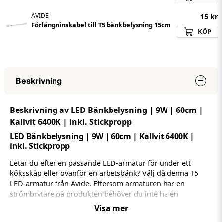
AVIDE
15 kr
Förlängninskabel till T5 bänkbelysning 15cm
KÖP
Beskrivning
Beskrivning av LED Bänkbelysning | 9W | 60cm |
Kallvit 6400K | inkl. Stickpropp
LED Bänkbelysning | 9W | 60cm | Kallvit 6400K |
inkl. Stickpropp
Letar du efter en passande LED-armatur för under ett
köksskåp eller ovanför en arbetsbänk? Välj då denna T5
LED-armatur från Avide. Eftersom armaturen har en
strömbrytare på produkten behöver du inte ha en
strömbrytare i närheten.
Visa mer
Du kan ansluta armaturen direkt till eluttaget med den