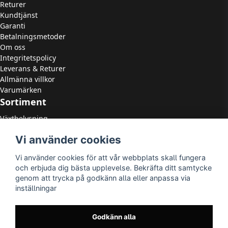
Returer
Kundtjänst
Garanti
Betalningsmetoder
Om oss
Integritetspolicy
Leverans & Returer
Allmänna villkor
Varumärken
Sortiment
Växtbelysning
LED Strålkastare
Vi använder cookies
LED Paneler
LED Highbay
Vi använder cookies för att vår webbplats skall fungera
LED Downlights
och erbjuda dig bästa upplevelse. Bekräfta ditt samtycke
LED Takarmaturer
genom att trycka på godkänn alla eller anpassa via
Tillbehör
inställningar
OUTLED
LED-lister
LED-ljuskällor
Godkänn alla
Utomhusbelysning