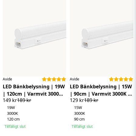
Enkel att ansluta
John
Anslutbar upp till 120 watt
för 2 år sedan
Mycket nöjd
Lätt att montera
IP20
Ej dimbar
Avide
Avide
LED Bänkbelysning | 19W
LED Bänkbelysning | 15W
| 120cm | Varmvit 3000K |
| 90cm | Varmvit 3000K |
149 kr
189 kr
129 kr
189 kr
inkl. Stickpropp
Inkl. stickpropp
19W
15W
3000K
3000K
120 cm
90 cm
Tillfälligt slut
Tillfälligt slut