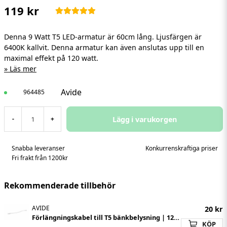
119 kr
Denna 9 Watt T5 LED-armatur är 60cm lång. Ljusfärgen är
6400K kallvit. Denna armatur kan även anslutas upp till en
maximal effekt på 120 watt.
Läs mer
Avide
964485
Lägg i varukorgen
-
+
Snabba leveranser
Konkurrenskraftiga priser
Fri frakt från 1200kr
Rekommenderade tillbehör
AVIDE
20 kr
Förlängningskabel till T5 bänkbelysning | 120 cm | Vit
KÖP