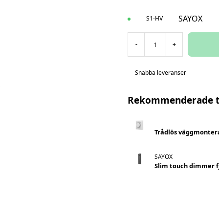
SAYOX
S1-HV
-
+
Snabba leveranser
Rekommenderade ti
Trådlös väggmontera
SAYOX
Slim touch dimmer fj