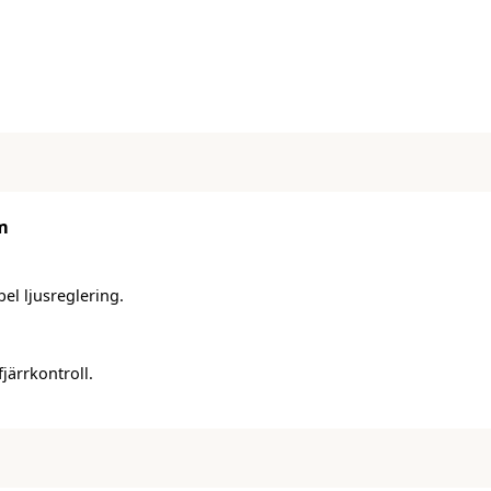
m
el ljusreglering.
järrkontroll.