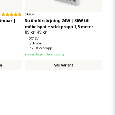
SAYOX
Strömförsörjning 24W | 36W till
möbelspot + stickpropp 1,5 meter
89 kr
149 kr
DC12V
Ej dimbar
Inkl. stickpropp
Finns i lager i Helsingborg
en
Välj variant