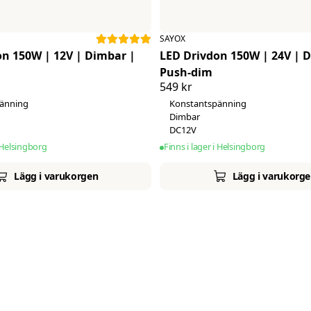
SAYOX
50W | 12V | Dimbar |
LED Drivdon 150W | 24V | Dimbar |
Push-dim
549 kr
änning
Konstantspänning
Dimbar
DC12V
i Helsingborg
Finns i lager i Helsingborg
Lägg i varukorgen
Lägg i varukorg