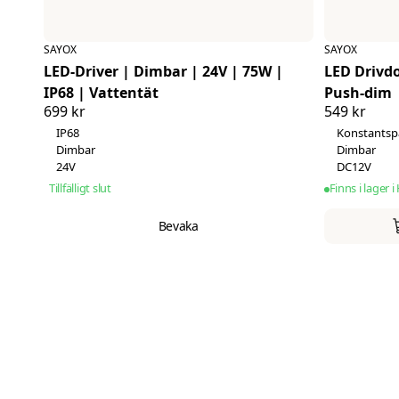
SAYOX
SAYOX
LED-Driver | Dimbar | 24V | 75W |
LED Drivdon 1
IP68 | Vattentät
Push-dim
699 kr
549 kr
IP68
Konstantsp
Dimbar
Dimbar
24V
DC12V
Tillfälligt slut
Finns i lager 
Bevaka