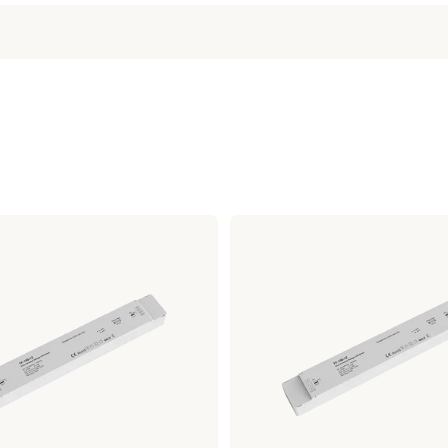
AC220-230V
360W / VA
RF + push-dimning
49,5 mm
56 mm
28 mm
IP20
Ja
Max belastning: 360W
RF styrnning + Push-dim
AC230V