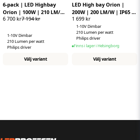
6-pack | LED Highbay
LED High bay Orion |
Orion | 100W | 210 LM/W
200W | 200 LM/W | IP65 |
6 700 kr
7 194 kr
1 699 kr
| IP65 | 90°| 1-10V Dimbar
90°| 1-10V Dimbar |
1-10V Dimbar
| Philips driver
Philips driver
210 Lumen per watt
1-10V Dimbar
Philips driver
210 Lumen per watt
Finns i lager i Helsingborg
Philips driver
Välj variant
Välj variant