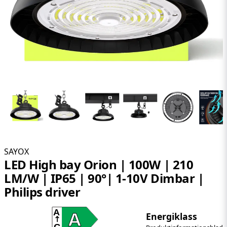
SAYOX
LED High bay Orion | 100W | 210
LM/W | IP65 | 90°| 1-10V Dimbar |
Philips driver
A
A
Energiklass
G