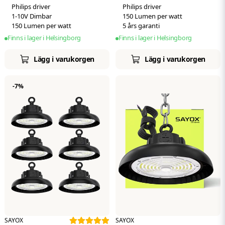
Höjdpunkt
1-10V Dimbar
Philips driver
Philips driver
driver
1-10V Dimbar
150 Lumen per watt
Höjdpunkt
210 Lumen per watt
150 Lumen per watt
5 års garanti
Höjdpunkt
Philips driver
Finns i lager i Helsingborg
Finns i lager i Helsingborg
Lägg i varukorgen
Lägg i varukorgen
-7%
SAYOX
SAYOX