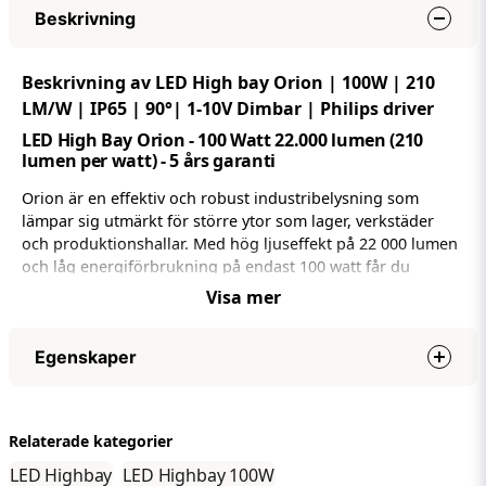
Beskrivning
Beskrivning av LED High bay Orion | 100W | 210
LM/W | IP65 | 90°| 1-10V Dimbar | Philips driver
LED High Bay Orion - 100 Watt 22.000 lumen (210
lumen per watt) - 5 års garanti
Orion är en effektiv och robust industribelysning som
lämpar sig utmärkt för större ytor som lager, verkstäder
och produktionshallar. Med hög ljuseffekt på 22 000 lumen
och låg energiförbrukning på endast 100 watt får du
kraftfull belysning med god energieffektivitet.
Visa mer
Armaturen är utrustad med komponenter av hög kvalitet,
inklusive drivrutin från Philips och pålitliga LED-chip, vilket
Egenskaper
säkerställer stabil drift utan flimmer samt lång livslängd på
upp till 50 000 timmar.
Effekt
100W
Den flexibla monteringen gör installationen enkel, och för
Nätspänning (volt)
AC220-230V
Relaterade kategorier
bästa resultat rekommenderas en höjd på cirka 6–8 meter.
IP-klass
IP65
LED Highbay
LED Highbay 100W
Med en stöttålig konstruktion i IK09-klass klarar lampan