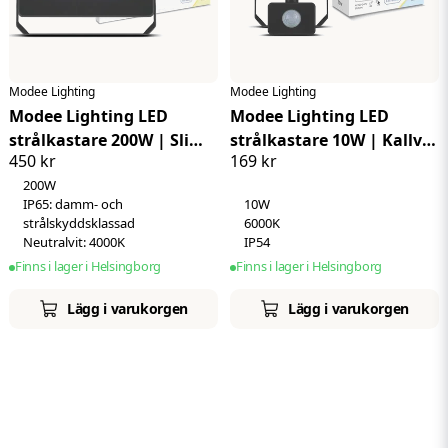
Modee Lighting
Modee Lighting
Modee Lighting LED
Modee Lighting LED
strålkastare 200W | Slim |
strålkastare 10W | Kallvit
450 kr
169 kr
Kallvit 4000K | IP65
6000K | IP54 | + sensor
200W
IP65: damm- och
10W
strålskyddsklassad
6000K
Neutralvit: 4000K
IP54
Finns i lager i Helsingborg
Finns i lager i Helsingborg
Lägg i varukorgen
Lägg i varukorgen