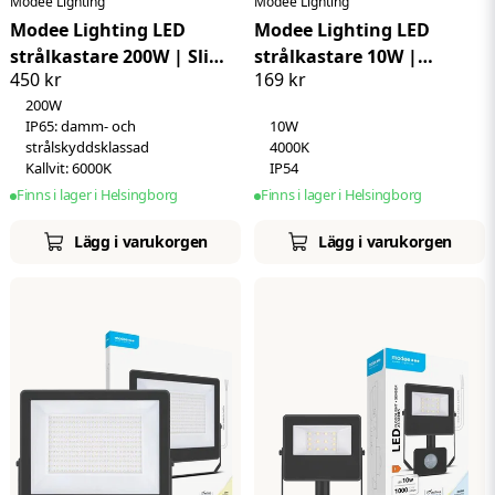
Modee Lighting
Modee Lighting
Kvalitetsmärke
CE, RoHs
Modee Lighting LED
Modee Lighting LED
strålkastare 200W | Slim |
strålkastare 10W |
450 kr
169 kr
Kallvit 6000K | IP65
Neutralvit 4000K | IP54 |
200W
+ sensor
IP65: damm- och
10W
strålskyddsklassad
4000K
Kallvit: 6000K
IP54
Finns i lager i Helsingborg
Finns i lager i Helsingborg
Lägg i varukorgen
Lägg i varukorgen