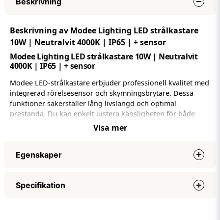
Beskrivning
Beskrivning av Modee Lighting LED strålkastare
10W | Neutralvit 4000K | IP65 | + sensor
Modee Lighting LED strålkastare 10W | Neutralvit
4000K | IP65 | + sensor
Modee LED-strålkastare erbjuder professionell kvalitet med
integrerad rörelsesensor och skymningsbrytare. Dessa
funktioner säkerställer lång livslängd och optimal
prestanda. Du kan enkelt justera känsligheten för både
rörelsesensorn och skymningsbrytaren, vilket gör att
Visa mer
strålkastaren endast aktiveras vid behov.
Med en IP65-klassning är denna LED-strålkastare vattentät
Egenskaper
och tillverkad av underhållsfri aluminium. Detta ger ett
pålitligt skydd mot fukt och damm, vilket eliminerar risken
Effekt
10W
för defekter och rost.
Specifikation
Nätspänning (volt)
AC220-240V
4000K - Neutralvit
Ljuseffekt (lumen)
900 LM
Specifikationer
LED strålkastaren har lyser med en neutralvit
Lumen per watt
90 LM/watt