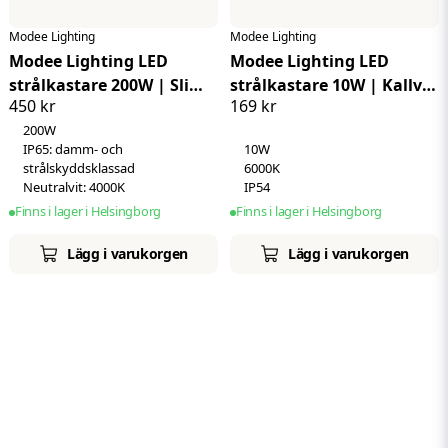
Modee Lighting
Modee Lighting
Modee Lighting LED
Modee Lighting LED
strålkastare 200W | Slim |
strålkastare 10W | Kallvit
450 kr
169 kr
Kallvit 4000K | IP65
6000K | IP54 | + sensor
200W
IP65: damm- och
10W
strålskyddsklassad
6000K
Neutralvit: 4000K
IP54
Finns i lager i Helsingborg
Finns i lager i Helsingborg
Lägg i varukorgen
Lägg i varukorgen