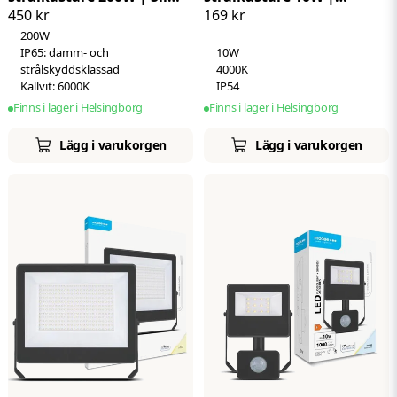
450 kr
169 kr
Kallvit 6000K | IP65
Neutralvit 4000K | IP54 |
Höjdpunkt
Kallvit: 6000K
200W
+ sensor
IP65: damm- och
10W
strålskyddsklassad
4000K
Kallvit: 6000K
IP54
Finns i lager i Helsingborg
Finns i lager i Helsingborg
Lägg i varukorgen
Lägg i varukorgen