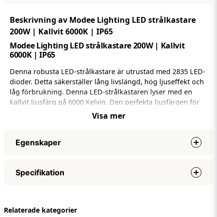
Beskrivning av Modee Lighting LED strålkastare
200W | Kallvit 6000K | IP65
Modee Lighting LED strålkastare 200W | Kallvit
6000K | IP65
Denna robusta LED-strålkastare är utrustad med 2835 LED-
dioder. Detta säkerställer lång livslängd, hög ljuseffekt och
låg förbrukning. Denna LED-strålkastaren lyser med en
kallvit ljusfärg på 6000 Kelvin. Den perfekta ljusfärgen för
starkt upplysta parkeringsgarage, trädgårdar och lager.
Visa mer
Användningsområden
Egenskaper
Säkerhetsbelysning
Trädgårdsbelysning
Effekt
200W
Specifikation
Parkeringsbelysning
Nätspänning (volt)
AC220-240V
Lagerbelysning
Ljuseffekt (lumen)
16.000 LM
Specifikationer
Banbelysning
Lumen per watt
90 LM/watt
Relaterade kategorier
Effekt
200W
Terrassbelysning