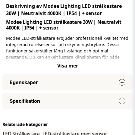
Beskrivning av Modee Lighting LED strålkastare
30W | Neutralvit 4000K | IP54 | + sensor
Modee Lighting LED strålkastare 30W | Neutralvit
4000K | IP54 | + sensor
Modee LED-strålkastare erbjuder professionell kvalitet med
integrerad rörelsesensor och skymningsbrytare. Dessa
funktioner säkerställer lång livslängd och optimal
prestanda. Du kan enkelt justera känsligheten för både
rörelsesensorn och skymningsbrytaren, vilket gör att
Visa mer
strålkastaren endast aktiveras vid behov.
Med en IP54-klassning är denna LED-strålkastare vattentät
Egenskaper
och tillverkad av underhållsfri aluminium. Detta ger ett
pålitligt skydd mot fukt och damm, vilket eliminerar risken
Effekt
30W
för defekter och rost.
Specifikation
Nätspänning (volt)
AC220-240V
4000K - Neutralvit
Ljuseffekt (lumen)
2700 LM
Specifikationer
LED strålkastaren har lyser med en neutralvit
Lumen per watt
90 LM/watt
Relaterade kategorier
Effekt
30W
färgtemperatur 4000K. Du kan därför använda denna
Ljus färg (Kelvin)
Neutralvit
lampa för att lysa upp din arbetsplats eller verkstad. Du kan
LED Strålkastare
LED-strålkastare med sensor
Nätspänning (volt)
AC220-240V