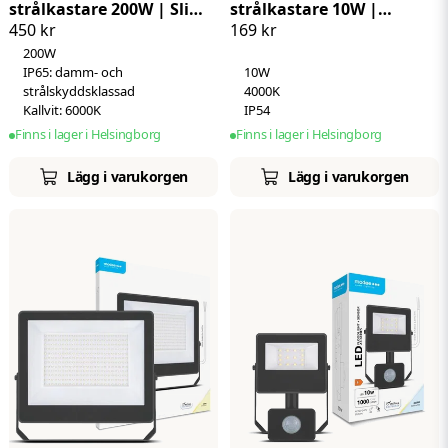
strålkastare 200W | Slim |
strålkastare 10W |
450 kr
169 kr
Kallvit 6000K | IP65
Neutralvit 4000K | IP54 |
200W
+ sensor
IP65: damm- och
10W
strålskyddsklassad
4000K
Kallvit: 6000K
IP54
Finns i lager i Helsingborg
Finns i lager i Helsingborg
Lägg i varukorgen
Lägg i varukorgen