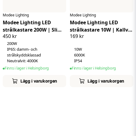
Modee Lighting
Modee Lighting
Modee Lighting LED
Modee Lighting LED
strålkastare 200W | Slim |
strålkastare 10W | Kallvit
450 kr
169 kr
Kallvit 4000K | IP65
6000K | IP54 | + sensor
200W
IP65: damm- och
10W
strålskyddsklassad
6000K
Neutralvit: 4000K
IP54
Finns i lager i Helsingborg
Finns i lager i Helsingborg
Lägg i varukorgen
Lägg i varukorgen