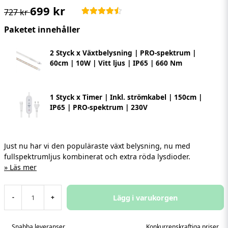
699 kr
727 kr
Paketet innehåller
2 Styck x Växtbelysning | PRO-spektrum |
60cm | 10W | Vitt ljus | IP65 | 660 Nm
1 Styck x Timer | Inkl. strömkabel | 150cm |
IP65 | PRO-spektrum | 230V
Just nu har vi den populäraste växt belysning, nu med
fullspektrumljus kombinerat och extra röda lysdioder.
Läs mer
Lägg i varukorgen
-
+
Snabba leveranser
Konkurrenskraftiga priser