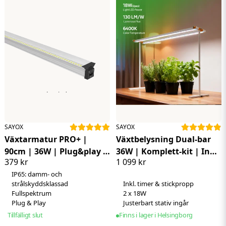
För-och nackdelar
Full-spektrum
Upp till 288W kan seriekopplas
Plug-and-play inkoppling
Röd: 660nm
Köp mer - Betala mindre
Vit: 4000K
Ej dimbar
SAYOX
SAYOX
Växtarmatur PRO+ |
Växtbelysning Dual-bar
90cm | 36W | Plug&play |
36W | Komplett-kit | Inkl.
379 kr
1 099 kr
Fullspektrum 6500K |
timer och stativ | 60 cm
IP65: damm- och
Vattentät
strålskyddsklassad
Inkl. timer & stickpropp
Fullspektrum
2 x 18W
Plug & Play
Justerbart stativ ingår
Tillfälligt slut
Finns i lager i Helsingborg