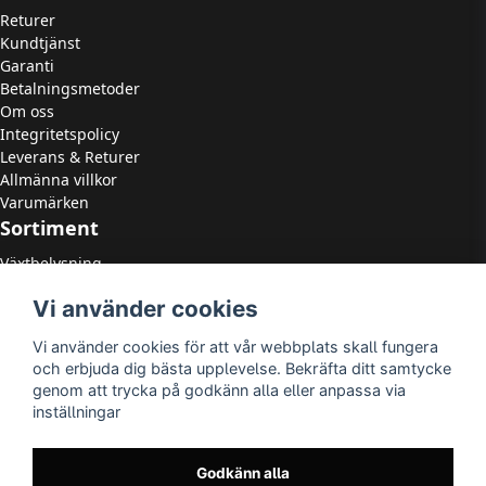
Returer
Kundtjänst
Garanti
Betalningsmetoder
Om oss
Integritetspolicy
Leverans & Returer
Allmänna villkor
Varumärken
Sortiment
Växtbelysning
LED Strålkastare
Vi använder cookies
LED Paneler
LED Highbay
Vi använder cookies för att vår webbplats skall fungera
LED Downlights
och erbjuda dig bästa upplevelse. Bekräfta ditt samtycke
LED Takarmaturer
genom att trycka på godkänn alla eller anpassa via
Tillbehör
inställningar
OUTLED
LED-lister
LED-ljuskällor
Godkänn alla