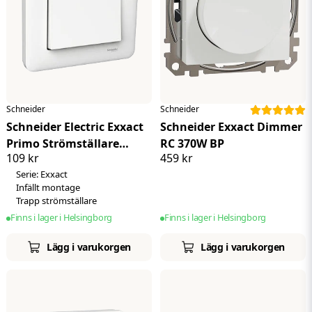
Schneider
Schneider
Schneider Electric Exxact
Schneider Exxact Dimmer
Primo Strömställare
RC 370W BP
109 kr
459 kr
Komplett
Serie: Exxact
Infällt montage
Trapp strömställare
Finns i lager i Helsingborg
Finns i lager i Helsingborg
Lägg i varukorgen
Lägg i varukorgen