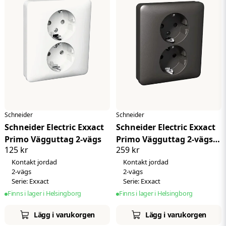
Schneider
Schneider
Schneider Electric Exxact
Schneider Electric Exxact
Primo Vägguttag 2-vägs
Primo Vägguttag 2-vägs |
125 kr
259 kr
Antracit
Kontakt jordad
Kontakt jordad
2-vägs
2-vägs
Serie: Exxact
Serie: Exxact
Finns i lager i Helsingborg
Finns i lager i Helsingborg
Lägg i varukorgen
Lägg i varukorgen