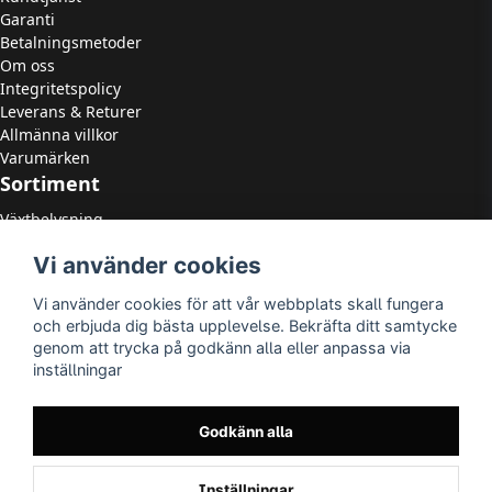
Garanti
Betalningsmetoder
Om oss
Integritetspolicy
Leverans & Returer
Allmänna villkor
Varumärken
Sortiment
Växtbelysning
LED Strålkastare
Vi använder cookies
LED Paneler
LED Highbay
Vi använder cookies för att vår webbplats skall fungera
LED Downlights
och erbjuda dig bästa upplevelse. Bekräfta ditt samtycke
LED Takarmaturer
genom att trycka på godkänn alla eller anpassa via
Tillbehör
inställningar
OUTLED
LED-lister
LED-ljuskällor
Godkänn alla
Utomhusbelysning
Inomhusbelysning
Inställningar