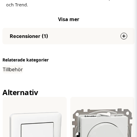
och Trend.
10st!
Visa mer
Recensioner (1)
Valdas
Relaterade kategorier
för 5 månader sedan
Tillbehör
Alternativ