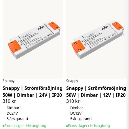
Effektiv konvertering
: Omvandlar 230V AC till 12V DC
Höjdpunkt
Dimbar
med hög stabilitet och säker drift.
Höjdpunkt
DC12V
30W kapacitet
: Driver flera LED-enheter samtidigt –
Höjdpunkt
5 års garanti
perfekt för större installationer.
Automatsäkring vid felström :
stängs av vid
kortslutning, överspänning eller för mycket ström.
IP20-klassning
: Lämplig för användning i torra
inomhusmiljöer.
LED-optimerad
: Utformad för att ge konsekvent
prestanda och lång livslängd till dina LED-system.
Snappy
Snappy
Snappy | Strömförsöjning
Snappy | Strömförsöjning
50W | Dimbar | 24V | IP20
50W | Dimbar | 12V | IP20
310 kr
310 kr
Dimbar
Dimbar
DC24V
DC12V
5 års garanti
5 års garanti
Finns i lager i Helsingborg
Finns i lager i Helsingborg