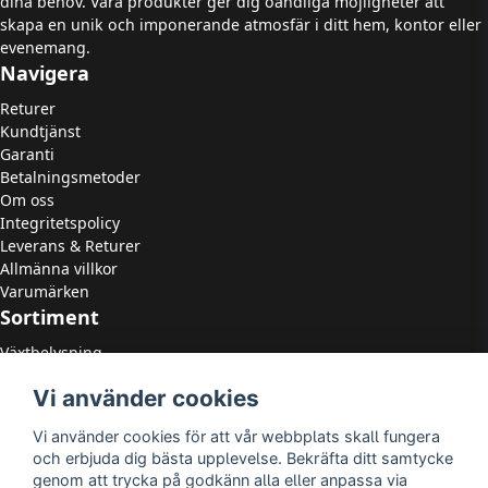
dina behov. Våra produkter ger dig oändliga möjligheter att
skapa en unik och imponerande atmosfär i ditt hem, kontor eller
evenemang.
Navigera
Returer
Kundtjänst
Garanti
Betalningsmetoder
Om oss
Integritetspolicy
Leverans & Returer
Allmänna villkor
Varumärken
Sortiment
Växtbelysning
LED Strålkastare
Vi använder cookies
LED Paneler
LED Highbay
Vi använder cookies för att vår webbplats skall fungera
LED Downlights
och erbjuda dig bästa upplevelse. Bekräfta ditt samtycke
LED Takarmaturer
genom att trycka på godkänn alla eller anpassa via