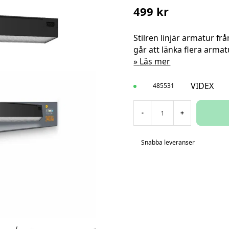
499 kr
Stilren linjär armatur frå
går att länka flera armat
Läs mer
VIDEX
485531
-
+
Snabba leveranser