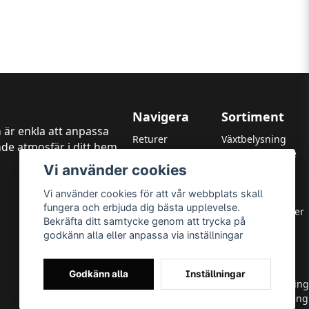
Navigera
Sortiment
 är enkla att anpassa
Returer
Växtbelysning
de atmosfär i ditt hem,
Kundtjänst
LED Strålkastare
Vi använder cookies
Garanti
LED Paneler
Betalningsmetoder
LED Highbay
Vi använder cookies för att vår webbplats skall
Om oss
LED Downlights
fungera och erbjuda dig bästa upplevelse.
Integritetspolicy
LED Takarmaturer
Bekräfta ditt samtycke genom att trycka på
Leverans & Returer
Tillbehör
godkänn alla eller anpassa via inställningar
Allmänna villkor
OUTLED
Varumärken
LED-lister
LED-ljuskällor
Godkänn alla
Inställningar
Utomhusbelysning
Inomhusbelysning