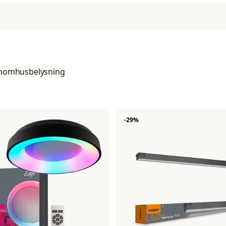
24W
AC230V
2400 LM
Kallvit
24W
5000K
nomhusbelysning
AC230V
90°
2400 LM
50.000
Kallvit
5 år
5000K
-29%
IP20
90°
Nej
50.000
55 mm
5 år
55 mm
IP20
600 mm
Nej
Ra 80
55 mm
Ra 88
55 mm