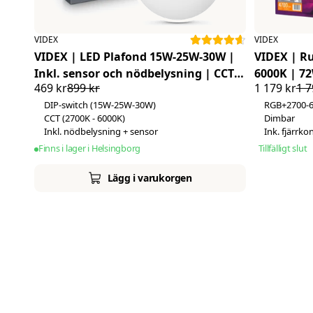
Djup
CRI Min
VIDEX
VIDEX
CRI Max
VIDEX | LED Plafond 15W-25W-30W |
VIDEX | R
Inkl. sensor och nödbelysning | CCT |
6000K | 72
469 kr
899 kr
1 179 kr
1 7
IP44
DIP-switch (15W-25W-30W)
RGB+2700-
CCT (2700K - 6000K)
Dimbar
Inkl. nödbelysning + sensor
Ink. fjärrkon
Finns i lager i Helsingborg
Tillfälligt slut
Lägg i varukorgen