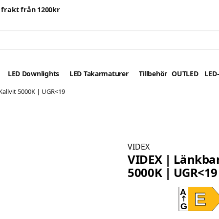
i frakt från 1200kr
LED Downlights
LED Takarmaturer
Tillbehör
OUTLED
LED-
Kallvit 5000K | UGR<19
VIDEX
VIDEX | Länkbar
5000K | UGR<19
A
E
G