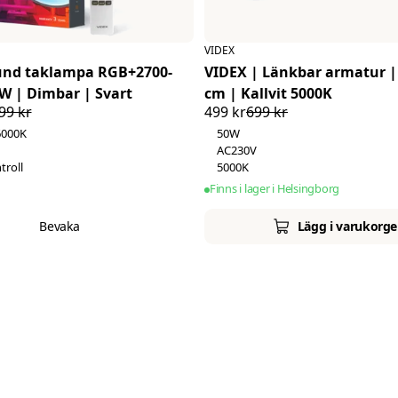
600 mm
Ra 80
VIDEX
Ra 88
und taklampa RGB+2700-
VIDEX | Länkbar armatur |
W | Dimbar | Svart
cm | Kallvit 5000K
99 kr
499 kr
699 kr
6000K
50W
AC230V
troll
5000K
Finns i lager i Helsingborg
Bevaka
Lägg i varukorg