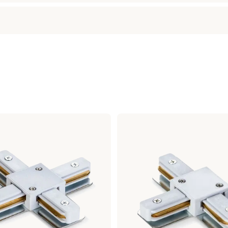
AC230V
GU10
100 mm
55 mm
AC230V
55 mm
GU10
Max 30W
100 mm
Svart
55 mm
Aluminium
55 mm
IK07
Max 30W
Svart
Aluminium
IK07