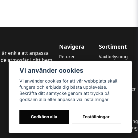
Navigera
Sortiment
 är enkla att anpassa
Returer
Växtbelysning
de atmosfär i ditt hem,
Kundtjänst
LED Strålkastare
Vi använder cookies
Garanti
LED Paneler
Betalningsmetoder
LED Highbay
Vi använder cookies för att vår webbplats skall
Om oss
LED Downlights
fungera och erbjuda dig bästa upplevelse.
Integritetspolicy
LED Takarmaturer
Bekräfta ditt samtycke genom att trycka på
Leverans & Returer
Tillbehör
godkänn alla eller anpassa via inställningar
Allmänna villkor
OUTLED
Varumärken
LED-lister
LED-ljuskällor
Godkänn alla
Inställningar
Utomhusbelysning
Inomhusbelysning