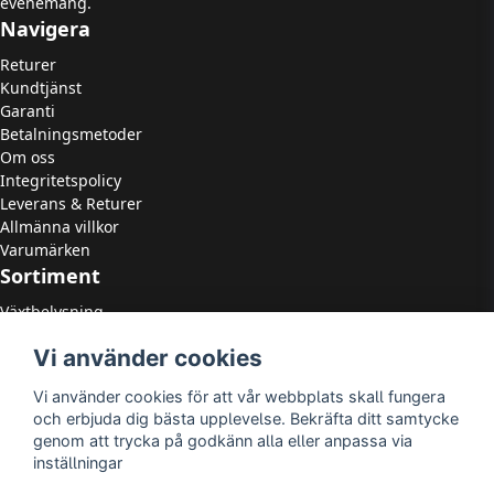
evenemang.
Navigera
Returer
Kundtjänst
Garanti
Betalningsmetoder
Om oss
Integritetspolicy
Leverans & Returer
Allmänna villkor
Varumärken
Sortiment
Växtbelysning
LED Strålkastare
Vi använder cookies
LED Paneler
LED Highbay
Vi använder cookies för att vår webbplats skall fungera
LED Downlights
och erbjuda dig bästa upplevelse. Bekräfta ditt samtycke
LED Takarmaturer
genom att trycka på godkänn alla eller anpassa via
Tillbehör
inställningar
OUTLED