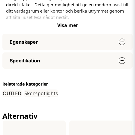
direkt i taket. Detta ger möjlighet att ge en modern twist till
ditt vardagsrum eller kontor och berika utrymmet genom
att låta ljuset lysa något nedåt.
Visa mer
Hängsetet kommer med:
1,5 meter kabel
Egenskaper
Två pluggar
Två skruvar
Längd
1,5 m
Specifikation
Färg
Svart
Lämplig för
1-fas skenbelysning
Specifikationer
Relaterade kategorier
Längd
1,5 m
OUTLED
Skenspotlights
Färg
Svart
Lämplig för
1-fas skenbelysning
Alternativ