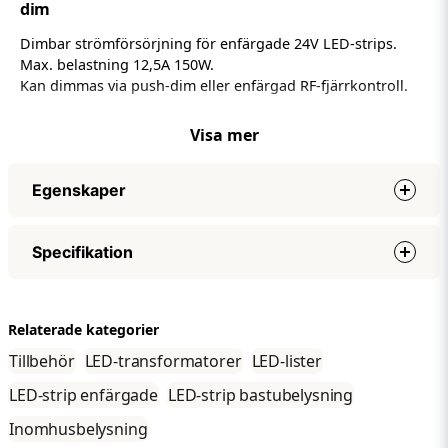
dim
Dimbar strömförsörjning för enfärgade 24V LED-strips.
Max. belastning 12,5A 150W.
Kan dimmas via push-dim eller enfärgad RF-fjärrkontroll.
Drivern kan styras av max 10st olika fjärrkontroller. Har en
Visa mer
inbyggd mesh-funktion som utökar räckvidden så att du
kan styra dina enheter längre bort.
Egenskaper
Funkar utmärkt om du vill använda den till 24V bastu led-
strip.
Effekt
75W
Specifikation
Utspänning
DC24V
Utström
3,125A
Specifikationer
Överspänningsskydd
Ja
Relaterade kategorier
Effekt
75W
Längd
179 mm
Tillbehör
LED-transformatorer
LED-lister
Utspänning
DC24V
Bredd
56 mm
Utström
3,125A
LED-strip enfärgade
LED-strip bastubelysning
Höjd
30 mm
Överspänningsskydd
Ja
Inomhusbelysning
IP-klass
IP20
Längd
179 mm