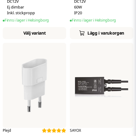
DC12V
DC12V
Ej dimbar
60W
Inkl. stickpropp
IP20
Finns i lager i Helsingborg
Finns i lager i Helsingborg
Välj variant
Lägg i varukorgen
Plejd
SAYOX