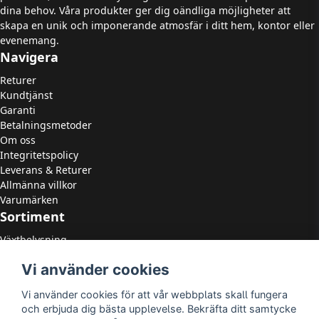
dina behov. Våra produkter ger dig oändliga möjligheter att
skapa en unik och imponerande atmosfär i ditt hem, kontor eller
evenemang.
Navigera
Returer
Kundtjänst
Garanti
Betalningsmetoder
Om oss
Integritetspolicy
Leverans & Returer
Allmänna villkor
Varumärken
Sortiment
Växtbelysning
LED Strålkastare
Vi använder cookies
LED Paneler
LED Highbay
Vi använder cookies för att vår webbplats skall fungera
LED Downlights
och erbjuda dig bästa upplevelse. Bekräfta ditt samtycke
LED Takarmaturer