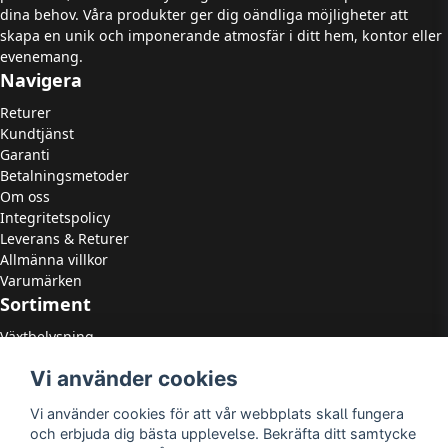
dina behov. Våra produkter ger dig oändliga möjligheter att
skapa en unik och imponerande atmosfär i ditt hem, kontor eller
evenemang.
Navigera
Returer
Kundtjänst
Garanti
Betalningsmetoder
Om oss
Integritetspolicy
Leverans & Returer
Allmänna villkor
Varumärken
Sortiment
Växtbelysning
LED Strålkastare
Vi använder cookies
LED Paneler
LED Highbay
Vi använder cookies för att vår webbplats skall fungera
LED Downlights
och erbjuda dig bästa upplevelse. Bekräfta ditt samtycke
LED Takarmaturer