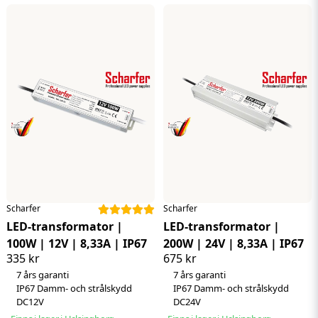
Längd
279 mm
IP-klass
IP67
stängs av vid överbelastning.
Bredd
57 mm
Kabellängd
20 cm
Höjd
25 mm
Kortslutning
- Ja, hiccup mode - återställs automatiskt efter
Standard
EN 61347-2-13
att feltillståndet har avlägsnats.
Driftförhållanden
-30~50°C
Kvalitetsmärke
CE, SELV
IP-värde
IP67
Garanti
7 år
Kabellängd
20 cm
Varumärke
Scharfer
Standard
EN 61347-2-13
Höjdpunkt
7 års garanti
Kvalitetsmärke
CE, SELV
Höjdpunkt
IP67 Damm- och strålskydd
Garanti
7 år
Höjdpunkt
DC24V
Varumärke
Scharfer
Scharfer
Scharfer
LED-transformator |
LED-transformator |
100W | 12V | 8,33A | IP67
200W | 24V | 8,33A | IP67
335 kr
675 kr
7 års garanti
7 års garanti
IP67 Damm- och strålskydd
IP67 Damm- och strålskydd
DC12V
DC24V