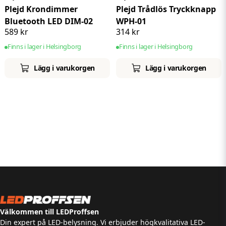
Plejd Krondimmer
Plejd Trådlös Tryckknapp
Bluetooth LED DIM-02
WPH-01
589 kr
314 kr
Finns i lager i Helsingborg
Finns i lager i Helsingborg
Lägg i varukorgen
Lägg i varukorgen
Välkommen till LEDProffsen
Din expert på LED-belysning. Vi erbjuder högkvalitativa LED-