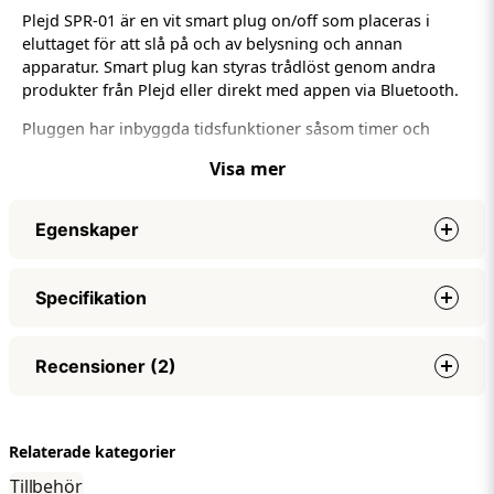
Plejd SPR-01 är en vit smart plug on/off som placeras i
eluttaget för att slå på och av belysning och annan
apparatur. Smart plug kan styras trådlöst genom andra
produkter från Plejd eller direkt med appen via Bluetooth.
Pluggen har inbyggda tidsfunktioner såsom timer och
astro-/veckour, vilket gör att du kan schemalägga enligt tid
Visa mer
eller efter solens upp- och nedgång. Kan även styras
genom tredjepartssystem såsom Google Home, för detta
krävs en Plejd Gateway. Plejd SPR-01 är inte dimbar och styr
Egenskaper
laster upp till 16 A (3500 W).
Enkel installation
Maxlast
16A
Specifikation
Spänning
230V
Placera med enkelhet produkten i eluttaget för att slå på
och av belysning och annan apparatur. Den minimalistiska
Dimensioner
66x43mm
Specifikationer
Recensioner (2)
designen gör det möjligt att använda närliggande uttag
Räckvidd
Ca 10m
som vanligt.
Maxlast
16A
Miljö
Inomhus
Spänning
230V
Astro- och veckour
Radio
2,4 GHz mesh. Bluetooth
Anonym
Relaterade kategorier
Dimensioner
66x43mm
Låt solens upp- och nedgång styra fönsterlampan, slå på
för 6 månader sedan
Räckvidd
Ca 10m
Tillbehör
och av belysning och annan apparatur vid en viss tid.