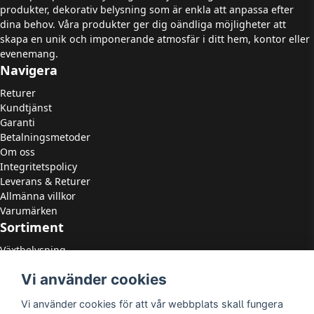
produkter, dekorativ belysning som är enkla att anpassa efter
dina behov. Våra produkter ger dig oändliga möjligheter att
skapa en unik och imponerande atmosfär i ditt hem, kontor eller
evenemang.
Navigera
Returer
Kundtjänst
Garanti
Betalningsmetoder
Om oss
Integritetspolicy
Leverans & Returer
Allmänna villkor
Varumärken
Sortiment
Växtbelysning
LED Strålkastare
Vi använder cookies
LED Paneler
LED Highbay
Vi använder cookies för att vår webbplats skall fungera
LED Downlights