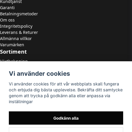
Kundtjänst
Garanti
Betalningsmetoder
Om oss
Integritetspolicy
Leverans & Returer
Allmänna villkor
Varumärken
Sortiment
Växtbelysning
LED Strålkastare
Vi använder cookies
LED Paneler
LED Highbay
Vi använder cookies för att vår webbplats skall fungera
LED Downlights
och erbjuda dig bästa upplevelse. Bekräfta ditt samtycke
LED Takarmaturer
genom att trycka på godkänn alla eller anpassa via
Tillbehör
inställningar
OUTLED
LED-lister
LED-ljuskällor
Godkänn alla
Utomhusbelysning
Inomhusbelysning