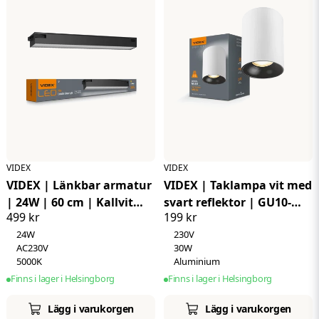
VIDEX
VIDEX
VIDEX | Länkbar armatur
VIDEX | Taklampa vit med
| 24W | 60 cm | Kallvit
svart reflektor | GU10-
499 kr
199 kr
5000K | UGR<19
sockel
24W
230V
AC230V
30W
5000K
Aluminium
Finns i lager i Helsingborg
Finns i lager i Helsingborg
Lägg i varukorgen
Lägg i varukorgen