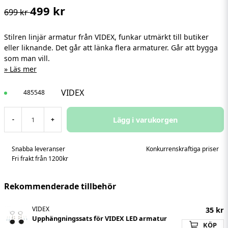
499 kr
699 kr
Stilren linjär armatur från VIDEX, funkar utmärkt till butiker
eller liknande. Det går att länka flera armaturer. Går att bygga
som man vill.
Läs mer
VIDEX
485548
Lägg i varukorgen
-
+
Snabba leveranser
Konkurrenskraftiga priser
Fri frakt från 1200kr
Rekommenderade tillbehör
VIDEX
35 kr
Upphängningssats för VIDEX LED armatur
KÖP