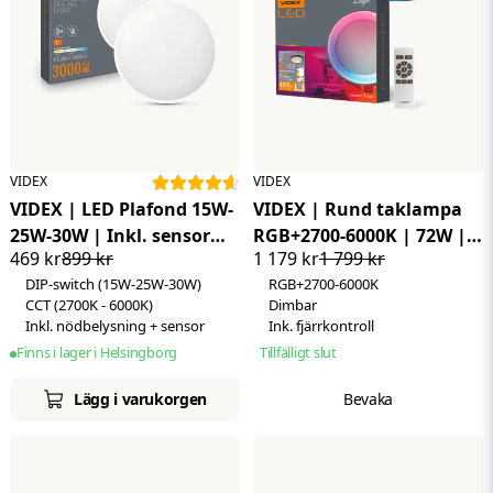
Höjd
55 mm
CRI Max
Ra 88
Bredd
55 mm
Djup
1200 mm
CRI Min
Ra 80
CRI Max
Ra 88
VIDEX
VIDEX
VIDEX | LED Plafond 15W-
VIDEX | Rund taklampa
25W-30W | Inkl. sensor
RGB+2700-6000K | 72W |
469 kr
899 kr
1 179 kr
1 799 kr
och nödbelysning | CCT |
Dimbar | Svart
DIP-switch (15W-25W-30W)
RGB+2700-6000K
IP44
CCT (2700K - 6000K)
Dimbar
Inkl. nödbelysning + sensor
Ink. fjärrkontroll
Finns i lager i Helsingborg
Tillfälligt slut
Lägg i varukorgen
Bevaka