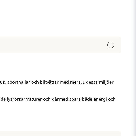
s, sporthallar och biltvättar med mera. I dessa miljöer
ande lysrörsarmaturer och därmed spara både energi och
 20st armaturer.