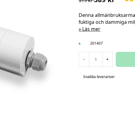
519 kr
Denna allmänbruksarmatu
fuktiga och dammiga mil
Läs mer
201407
-
+
Snabba leveranser