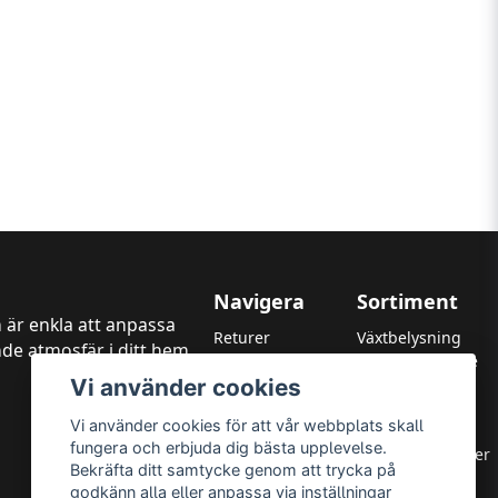
Navigera
Sortiment
 är enkla att anpassa
Returer
Växtbelysning
de atmosfär i ditt hem,
Kundtjänst
LED Strålkastare
Vi använder cookies
Garanti
LED Paneler
Betalningsmetoder
LED Highbay
Vi använder cookies för att vår webbplats skall
Om oss
LED Downlights
fungera och erbjuda dig bästa upplevelse.
Integritetspolicy
LED Takarmaturer
Bekräfta ditt samtycke genom att trycka på
Leverans & Returer
Tillbehör
godkänn alla eller anpassa via inställningar