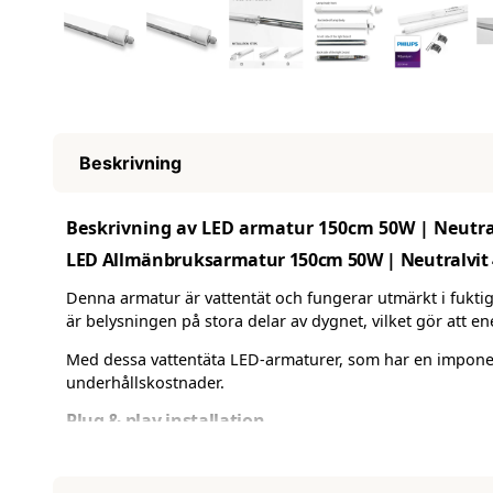
Beskrivning
Beskrivning av LED armatur 150cm 50W | Neutralv
LED Allmänbruksarmatur 150cm 50W | Neutralvit 40
Denna armatur är vattentät och fungerar utmärkt i fuktig
är belysningen på stora delar av dygnet, vilket gör att e
Med dessa vattentäta LED-armaturer, som har en imponer
underhållskostnader.
Plug & play installation
Armaturen är enkel att installera tack vare dess plug & 