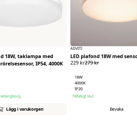
Aluminium + PC
A++
Philips
D
Philips
1500x59x60mm
CE, RoHS
Aluminium + PC
>80
Philips
120
Philips
ADVITI
Max. 30st
nd 18W, taklampa med
LED plafond 18W med sens
CE, RoHs
Philips driver
229 kr
279 kr
örelsesensor, IP54, 4000K
>80
150 Lumen per watt
120
18W
DIP-switch (50W-26W)
Max. 30st
4000K
IP20
i Helsingborg
Tillfälligt slut
Lägg i varukorgen
Bevaka