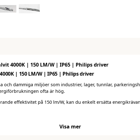
it 4000K | 150 LM/W | IP65 | Philips driver
00K | 150 LM/W | IP65 | Philips driver
a och dammiga miljöer som industrier, lager, tunnlar, parkeringshu
nergiförbrukningen ofta är hög.
ande effektivitet på 150 lm/W, kan du enkelt ersätta energikräv
Visa mer
play-design, som inte kräver några verktyg.
Du kan seriekoppla Max