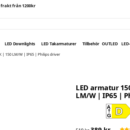
i frakt från 1200kr
LED Downlights
LED Takarmaturer
Tillbehör
OUTLED
LED-
| 150 LM/W | IP65 | Philips driver
LED armatur 150
LM/W | IP65 | Ph
A
D
G
389 kr