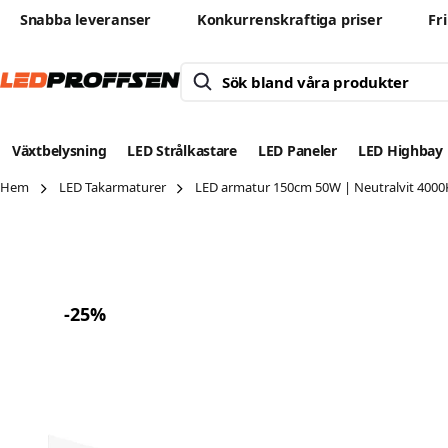
Snabba leveranser
Konkurrenskraftiga priser
Fr
Växtbelysning
LED Strålkastare
LED Paneler
LED Highbay
Hem
LED Takarmaturer
LED armatur 150cm 50W | Neutralvit 4000K 
-
25
%