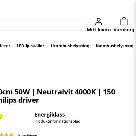
lister
LED-ljuskällor
Utomhusbelysning
Inomhusbelysning
cm 50W | Neutralvit 4000K | 150
ilips driver
Energiklass
Produktinformationsblad
10 omdömen