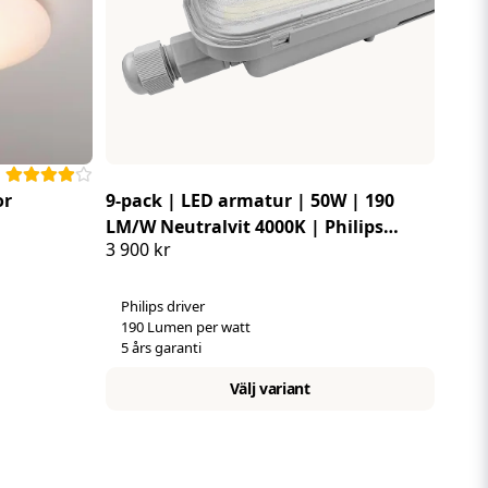
or
9-pack | LED armatur | 50W | 190
LM/W Neutralvit 4000K | Philips
3 900 kr
drivdon
Philips driver
190 Lumen per watt
5 års garanti
Välj variant