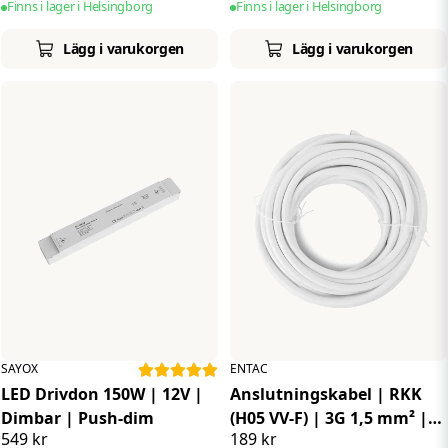
Finns i lager i Helsingborg
Finns i lager i Helsingborg
Lägg i varukorgen
Lägg i varukorgen
SAYOX
ENTAC
LED Drivdon 150W | 12V |
Anslutningskabel | RKK
Dimbar | Push-dim
(H05 VV-F) | 3G 1,5 mm² |
549 kr
189 kr
Vit | 10 m