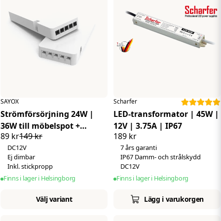
SAYOX
Scharfer
Strömförsörjning 24W |
LED-transformator | 45W |
36W till möbelspot +
12V | 3.75A | IP67
89 kr
149 kr
189 kr
stickpropp 1,5 meter
DC12V
7 års garanti
Ej dimbar
IP67 Damm- och strålskydd
Inkl. stickpropp
DC12V
Finns i lager i Helsingborg
Finns i lager i Helsingborg
Välj variant
Lägg i varukorgen