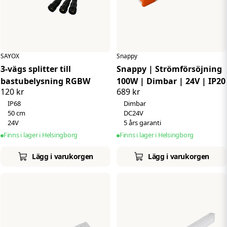
SAYOX
Snappy
3-vägs splitter till
Snappy | Strömförsöjning
bastubelysning RGBW
100W | Dimbar | 24V | IP20
120 kr
689 kr
IP68
Dimbar
50 cm
DC24V
24V
5 års garanti
Finns i lager i Helsingborg
Finns i lager i Helsingborg
Lägg i varukorgen
Lägg i varukorgen