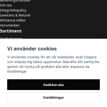
Betalningsmetoder
Om oss
Integritetspolicy
Leverans & Returer
Allmänna villkor
Varumärken
Sortiment
Växtbelysning
LED Strålkastare
Vi använder cookies
LED Paneler
LED Highbay
Vi använder cookies för att vår webbplats skall fungera
LED Downlights
och erbjuda dig bästa upplevelse. Bekräfta ditt samtycke
LED Takarmaturer
genom att trycka på godkänn alla eller anpassa via
Tillbehör
inställningar
OUTLED
LED-lister
LED-ljuskällor
Godkänn alla
Utomhusbelysning
Inomhusbelysning
Inställningar