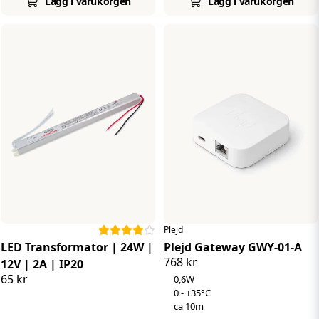
Lägg i varukorgen
Lägg i varukorgen
Plejd
LED Transformator | 24W |
Plejd Gateway GWY-01-A
768 kr
12V | 2A | IP20
65 kr
0,6W
0 - +35°C
ca 10m