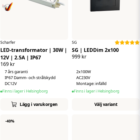
Scharfer
SG
LED-transformator | 30W |
SG | LEDDim 2x100
999 kr
12V | 2.5A | IP67
169 kr
7 års garanti
2x100W
IP67 Damm- och strålskydd
AC230V
DC12V
Montage: infälld
Finns i lager i Helsingborg
Finns i lager i Helsingborg
Lägg i varukorgen
Välj variant
-40%