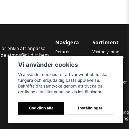
Navigera
Sortiment
 är enkla att anpassa
Returer
Växtbelysning
de atmosfär i ditt hem,
Kundtjänst
LED Strålkastare
Vi använder cookies
Garanti
LED Paneler
Betalningsmetoder
LED Highbay
Vi använder cookies för att vår webbplats skall
Om oss
LED Downlights
fungera och erbjuda dig bästa upplevelse.
Integritetspolicy
LED Takarmaturer
Bekräfta ditt samtycke genom att trycka på
Leverans & Returer
Tillbehör
godkänn alla eller anpassa via inställningar
Allmänna villkor
OUTLED
Varumärken
LED-lister
LED-ljuskällor
Godkänn alla
Inställningar
Utomhusbelysning
Inomhusbelysning