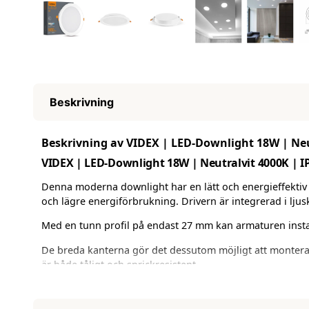
Beskrivning
Beskrivning av VIDEX | LED-Downlight 18W | Neu
VIDEX | LED-Downlight 18W | Neutralvit 4000K | I
Denna moderna downlight har en lätt och energieffektiv d
och lägre energiförbrukning. Drivern är integrerad i lju
Med en tunn profil på endast 27 mm kan armaturen install
De breda kanterna gör det dessutom möjligt att montera a
är både tåligt och sprickresistent.
Ljusdiffusorn är gjord i ett material som motverkar gulni