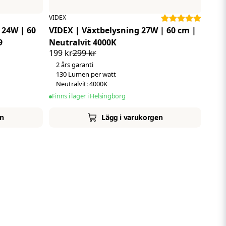
VIDEX
 24W | 60
VIDEX | Växtbelysning 27W | 60 cm |
9
Neutralvit 4000K
199 kr
299 kr
2 års garanti
130 Lumen per watt
Neutralvit: 4000K
Finns i lager i Helsingborg
en
Lägg i varukorgen