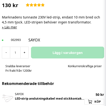
130 kr
Marknadens tunnaste 230V led-strip, endast 10 mm bred och
4,5 mm tjock. LED-stripen behöver ingen transformator.
Läs mer
SAYOX
002993
Lägg i varukorgen
-
+
Snabba leveranser
Konkurrenskraftiga priser
Fri frakt från 1200kr
Rekommenderade tillbehör
SAYOX
50 kr
LED-strip anslutningskabel med stickkontakt för C/E -slim | 1,5 meter | 230V
KÖP