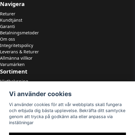
Navigera
Returer
Kundtjänst
Garanti
Betalningsmetoder
Om oss
Integritetspolicy
Leverans & Returer
Allmänna villkor
Varumärken
Sortiment
Växtbelysning
LED Strålkastare
Vi använder cookies
LED Paneler
LED Highbay
Vi använder cookies för att vår webbplats skall fungera
LED Downlights
och erbjuda dig bästa upplevelse. Bekräfta ditt samtycke
LED Takarmaturer
genom att trycka på godkänn alla eller anpassa via
Tillbehör
inställningar
OUTLED
LED-lister