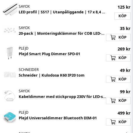
SAYOX
125 kr
LED profil | SS17 | Utanpåliggande | 17 x 8,4 mm | 1 meter
KÖP
SAYOX
35 kr
20-pack | Monteringsklämmor för COB LED-strips
KÖP
PLEJD
269 kr
Plejd Smart Plug Dimmer SPD-01
KÖP
SCHNEIDER
49 kr
Schneider | Kulodosa K60 IP20 tom
KÖP
SAYOX
99 kr
Kabeldimmer med stickpropp 230V för LED-strip
KÖP
PLEJD
499 kr
Plejd Universaldimmer Bluetooth DIM-01
KÖP