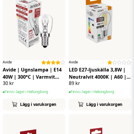
Avide
Avide
Avide | Ugnslampa | E14
LED E27-ljuskälla 3,8W |
40W | 300°C | Varmvit
Neutralvit 4000K | A60 |
30 kr
89 kr
3000K
Super-high lumen
Finns i lager i Helsingborg
Finns i lager i Helsingborg
Lägg i varukorgen
Lägg i varukorgen