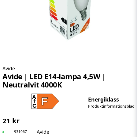
Avide
Avide | LED E14-lampa 4,5W |
Neutralvit 4000K
A
F
Energiklass
G
Produktinformationsblad
21 kr
Avide
931067