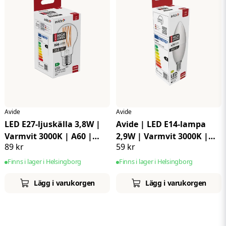
Avide
Avide
LED E27-ljuskälla 3,8W |
Avide | LED E14-lampa
Varmvit 3000K | A60 |
2,9W | Varmvit 3000K |
89 kr
59 kr
Super-high lumen
Super High Lumen
Finns i lager i Helsingborg
Finns i lager i Helsingborg
Lägg i varukorgen
Lägg i varukorgen